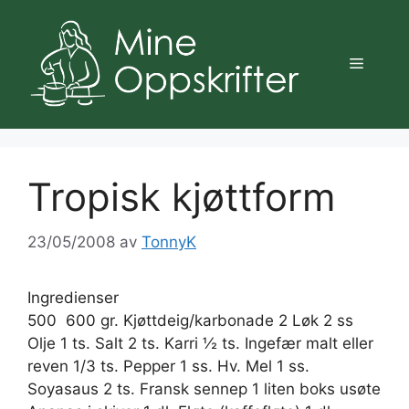
Hopp
til
innhold
Meny
Tropisk kjøttform
23/05/2008
av
TonnyK
Ingredienser
500  600 gr. Kjøttdeig/karbonade 2 Løk 2 ss
Olje 1 ts. Salt 2 ts. Karri ½ ts. Ingefær malt eller
reven 1/3 ts. Pepper 1 ss. Hv. Mel 1 ss.
Soyasaus 2 ts. Fransk sennep 1 liten boks usøte