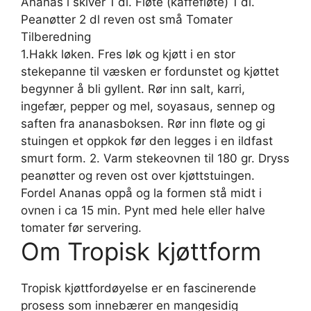
Ananas i skiver 1 dl. Fløte (kaffefløte) 1 dl.
Peanøtter 2 dl reven ost små Tomater
Tilberedning
1.Hakk løken. Fres løk og kjøtt i en stor
stekepanne til væsken er fordunstet og kjøttet
begynner å bli gyllent. Rør inn salt, karri,
ingefær, pepper og mel, soyasaus, sennep og
saften fra ananasboksen. Rør inn fløte og gi
stuingen et oppkok før den legges i en ildfast
smurt form. 2. Varm stekeovnen til 180 gr. Dryss
peanøtter og reven ost over kjøttstuingen.
Fordel Ananas oppå og la formen stå midt i
ovnen i ca 15 min. Pynt med hele eller halve
tomater før servering.
Om Tropisk kjøttform
Tropisk kjøttfordøyelse er en fascinerende
prosess som innebærer en mangesidig