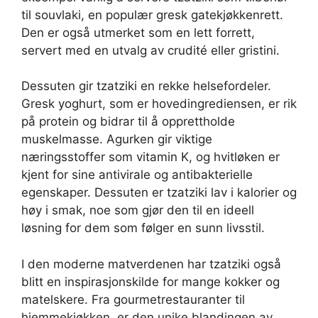
til souvlaki, en populær gresk gatekjøkkenrett.
Den er også utmerket som en lett forrett,
servert med en utvalg av crudité eller gristini.
Dessuten gir tzatziki en rekke helsefordeler.
Gresk yoghurt, som er hovedingrediensen, er rik
på protein og bidrar til å opprettholde
muskelmasse. Agurken gir viktige
næringsstoffer som vitamin K, og hvitløken er
kjent for sine antivirale og antibakterielle
egenskaper. Dessuten er tzatziki lav i kalorier og
høy i smak, noe som gjør den til en ideell
løsning for dem som følger en sunn livsstil.
I den moderne matverdenen har tzatziki også
blitt en inspirasjonskilde for mange kokker og
matelskere. Fra gourmetrestauranter til
hjemmekjøkken, er den unike blandingen av