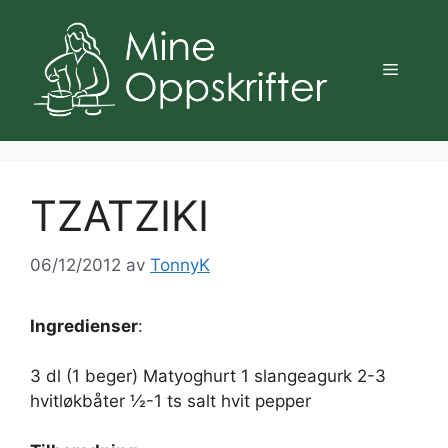
Hopp
til
innhold
Meny
TZATZIKI
06/12/2012
av
TonnyK
Ingredienser
:
3 dl (1 beger) Matyoghurt 1 slangeagurk 2-3
hvitløkbåter ½-1 ts salt hvit pepper