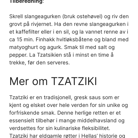
Tilberedning
:
Skrell slangeagurken (bruk ostehøvel) og riv den
grovt på rivjernet. Ha den revne slangeagurken i
et kaffefilter eller i en sil, og la vannet renne av i
ca 15 min. Finhakk hvitløksbåtene og bland med
matyoghurt og agurk. Smak til med salt og
pepper. La Tzatsikien stå i minst en time å
trekke, før den serveres.
Mer om TZATZIKI
Tzatziki er en tradisjonell, gresk saus som er
kjent og elsket over hele verden for sin unike og
forfriskende smak. Denne herlige retten er et
essensielt tilbehør i mange middelhavsland og
verdsettes for sin kulinariske fleksibilitet.
Tzatziki har eldgamle røtter i Hellas’ historie og