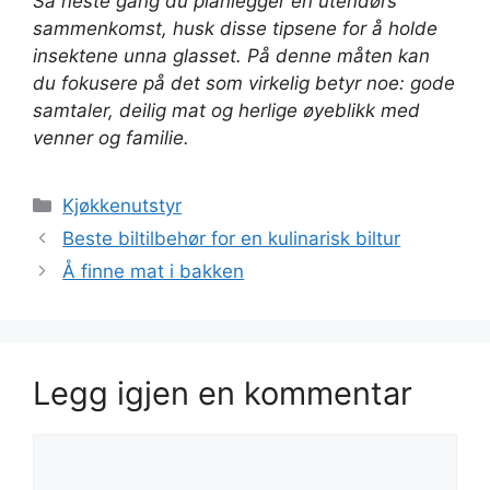
Så neste gang du planlegger en utendørs
sammenkomst, husk disse tipsene for å holde
insektene unna glasset. På denne måten kan
du fokusere på det som virkelig betyr noe: gode
samtaler, deilig mat og herlige øyeblikk med
venner og familie.
Kategorier
Kjøkkenutstyr
Beste biltilbehør for en kulinarisk biltur
Å finne mat i bakken
Legg igjen en kommentar
Kommentar