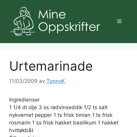
Hopp
til
innhold
Meny
Urtemarinade
11/03/2009
av
TonnyK
Ingredienser
1 1/4 dl olje 3 ss rødvinseddik 1/2 ts salt
nykvernet pepper 1 ts frisk timian 1 ts frisk
rosmarin 1 ss frisk hakket basilikum 1 hakket
hvitløkbåt