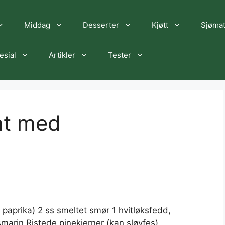
Middag
Desserter
Kjøtt
Sjøma
esial
Artikler
Tester
at med
g
, paprika) 2 ss smeltet smør 1 hvitløksfedd,
osmarin Ristede pinekjerner (kan sløyfes)