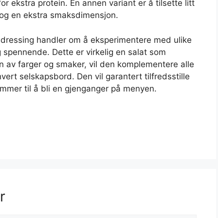
u for ekstra protein. En annen variant er å tilsette litt
r og en ekstra smaksdimensjon.
ndressing handler om å eksperimentere med ulike
g spennende. Dette er virkelig en salat som
n av farger og smaker, vil den komplementere alle
vert selskapsbord. Den vil garantert tilfredsstille
ommer til å bli en gjenganger på menyen.
r