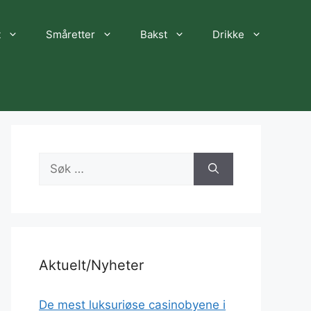
t
Småretter
Bakst
Drikke
Søk
etter:
Aktuelt/Nyheter
De mest luksuriøse casinobyene i