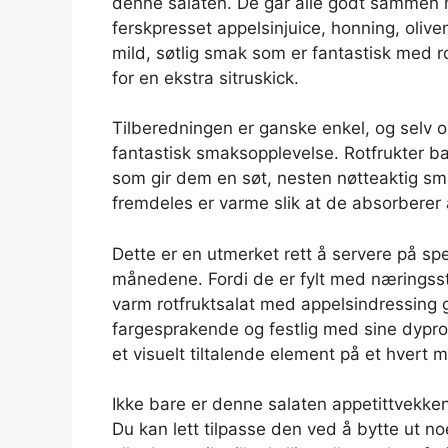
denne salaten. De går alle godt sammen 
ferskpresset appelsinjuice, honning, oliv
mild, søtlig smak som er fantastisk med rot
for en ekstra sitruskick.
Tilberedningen er ganske enkel, og selv om 
fantastisk smaksopplevelse. Rotfrukter bake
som gir dem en søt, nesten nøtteaktig s
fremdeles er varme slik at de absorberer
Dette er en utmerket rett å servere på spes
månedene. Fordi de er fylt med næringssto
varm rotfruktsalat med appelsindressing g
fargesprakende og festlig med sine dyprod
et visuelt tiltalende element på et hvert
Ikke bare er denne salaten appetittvekken
Du kan lett tilpasse den ved å bytte ut n