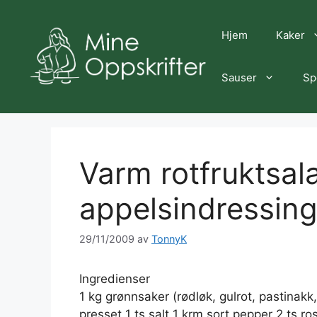
Hopp
til
Hjem
Kaker
innhold
Sauser
Sp
Varm rotfruktsal
appelsindressin
29/11/2009
av
TonnyK
Ingredienser
1 kg grønnsaker (rødløk, gulrot, pastinakk
presset 1 ts salt 1 krm sort pepper 2 ts r