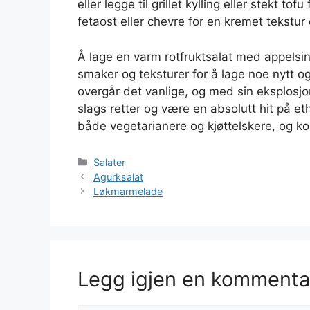
eller legge til grillet kylling eller stekt tof
fetaost eller chevre for en kremet tekstu
Å lage en varm rotfruktsalat med appelsi
smaker og teksturer for å lage noe nytt o
overgår det vanlige, og med sin eksplosjo
slags retter og være en absolutt hit på eth
både vegetarianere og kjøttelskere, og k
Kategorier
Salater
Agurksalat
Løkmarmelade
Legg igjen en kommenta