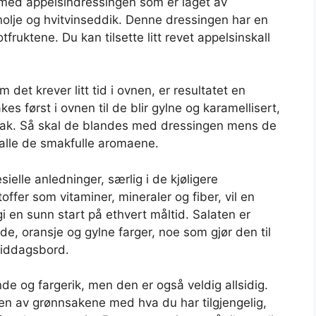
med appelsindressingen som er laget av
enolje og hvitvinseddik. Denne dressingen har en
fruktene. Du kan tilsette litt revet appelsinskall
det krever litt tid i ovnen, er resultatet en
s først i ovnen til de blir gylne og karamellisert,
mak. Så skal de blandes med dressingen mens de
 alle de smakfulle aromaene.
ielle anledninger, særlig i de kjøligere
ffer som vitaminer, mineraler og fiber, vil en
i en sunn start på ethvert måltid. Salaten er
e, oransje og gylne farger, noe som gjør den til
 middagsbord.
de og fargerik, men den er også veldig allsidig.
oen av grønnsakene med hva du har tilgjengelig,