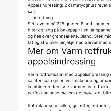
Appelsindressing: 2 dl matyoghurt revet s
salt
Tilberedning
Sett ovnen på 225 grader. Bland sammen d
biter og legg på bakepapir i en langpanne
og hell over grønnsakene. Bland. Stek mi
fat og strø over pinjekjerner. Server med
Mer om Varm rotfru
appelsindressing
Varm rotfruktsalat med appelsindressing 
salaten som gir en velsmakende og ernæring
kombinerer den søte varmen av rotfrukter
perfekt balanse mellom det søte, det bitr
Rotfrukter som selleri, gulrøtter, rødbeter