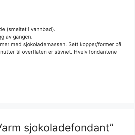
de (smeltet i vannbad).
egg av gangen.
former med sjokolademassen. Sett kopper/former på
utter til overflaten er stivnet. Hvelv fondantene
arm sjokoladefondant”