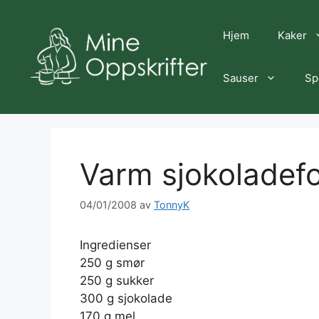
Hopp
til
Hjem
Kaker
innhold
Sauser
Sp
Varm sjokoladef
04/01/2008
av
TonnyK
Ingredienser
250 g smør
250 g sukker
300 g sjokolade
170 g mel