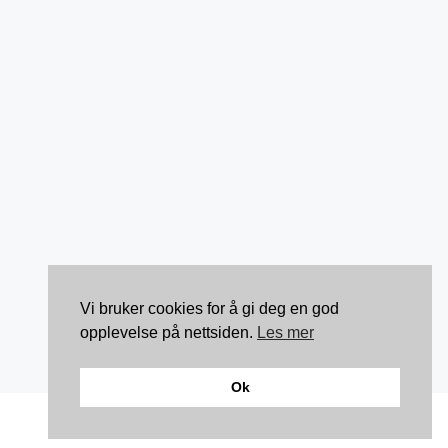
Vi bruker cookies for å gi deg en god
opplevelse på nettsiden.
Les mer
Ok
Kontakt: torunnbeategjerven@gmail.com