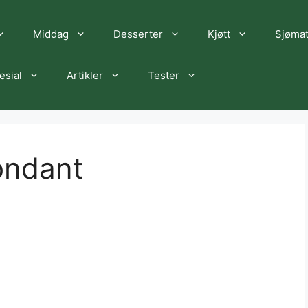
Middag
Desserter
Kjøtt
Sjøma
esial
Artikler
Tester
ondant