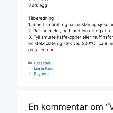
8 stk egg
Tilberedning
1. Smelt smøret, og ha i sukker og sjokola
2. Rør inn melet, og bland inn ett og ett 
3. Fyll smurte kaffekopper eller muffins
en stekeplate og stek ved 200ºC i ca 8 min
på tallerkener.
Kategorier
Desserter
Linsestuing
Rugbrød
En kommentar om “V