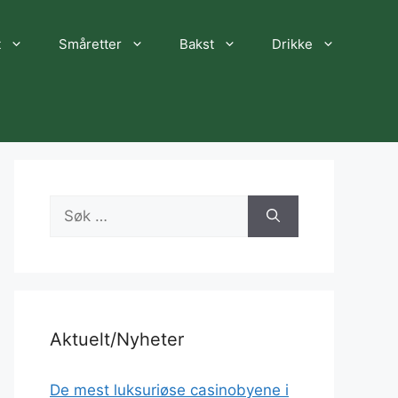
t
Småretter
Bakst
Drikke
Søk
etter:
Aktuelt/Nyheter
De mest luksuriøse casinobyene i