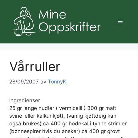
Hopp
til
innhold
Meny
Vårruller
28/09/2007
av
TonnyK
Ingredienser
25 gr lange nudler ( vermicelli ) 300 gr malt
svine-eller kalkunkjøtt, (vanlig kjøttdeig kan
også brukes) ca 400 gr hodekål i tynne strimler
(bønnespirer hvis du ønsker) ca 400 gr grovt