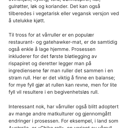
gulrøtter, løk og koriander. Det kan også
tilberedes i vegetarisk eller vegansk versjon ved
å utelukke kjøtt.
Til tross for at vårruller er en populær
restaurant- og gatehawker-mat, er de samtidig
også enkle å lage hjemme. Prosessen
inkluderer for det første bløtlegging av
rispapiret og deretter legger man på
ingrediensene før man ruller det sammen i en
stram rull. Her er det viktig å finne en balanse;
for mye fyll gjør at rullen kan revne, men for lite
fyll vil resultere i en begivenhetsløs rull.
Interessant nok, har vårruller også blitt adoptert
av mange andre matkulturer og gjennomgått
endringer i prosessen. For eksempel, i land som
Australia, er «Chiko roll», en variant av vårrull,