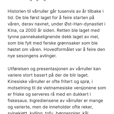
Historien til vårruller går tusenvis av år tilbake i
tid. De ble først laget for å feire starten på
våren, derav navnet, under Øst-Han-dynastiet i
Kina, ca 2000 år siden. Retten ble laget med
tynne pannekakelignende dekk laget av mel,
som ble fylt med ferske grønnsaker som ble
høstet om våren. Hovedformålet var å feire den
nye sesongens avlinger.
Utførelsen og presentasjonen av vårruller kan
variere stort basert på der de blir laget.
Kinesiske vårruller er ofte fritert og sprø, i
motsetning til de vietnamesiske versjonene som
er friske og serveres rå med en dukkert i
fiskesaus. Ingrediensene av vårruller er mange
og varierte, men de inneholder ofte reker,
svinekjøtt, kylling, tofu, bønnespirer, kål,