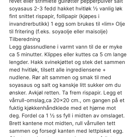
revet eller strimlete gulrøtter pepperpulver salt
soyasaus 2-3 fedd hakket hvitløk ½ vanlig løk
fint snittet rispapir, follipapir (kjøpes i
invandrerbutikk) 1 egg som brukes til «lim» Olje
til fritering (f.eks. soyaolje eller maisolje)
Tilberedning
Legg glassnudlene i varmt vann til de er myke
ca 5 minutter. Klippes eller kuttes ca 5 cm lange
lengder. Hakk svinekjøttet og stek det sammen
med hvitløk, tilsett alle ingrediensene +
nudlene. Rør alt sammen og smak til med
soyasaus og salt og kanskje litt sukker om du
ønsker. Avkjøl retten. Ta frem rispapir. Legg et
vårrull-omslag,ca 20×20 cm., om gangen på et
fuktig kjøkkenhåndklede med et hjørne mot
deg. Fordel ca 1 ½ ss fyll i midten av omslaget.
Brett kantene mot midten, rull vårrullen tett
sammen og forsegl kanten med lettpisket egg.