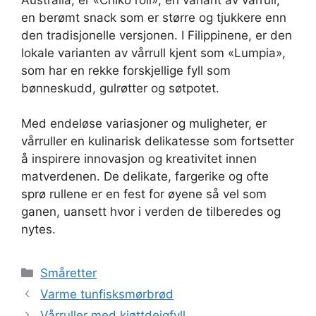
en berømt snack som er større og tjukkere enn
den tradisjonelle versjonen. I Filippinene, er den
lokale varianten av vårrull kjent som «Lumpia»,
som har en rekke forskjellige fyll som
bønneskudd, gulrøtter og søtpotet.
Med endeløse variasjoner og muligheter, er
vårruller en kulinarisk delikatesse som fortsetter
å inspirere innovasjon og kreativitet innen
matverdenen. De delikate, fargerike og ofte
sprø rullene er en fest for øyene så vel som
ganen, uansett hvor i verden de tilberedes og
nytes.
Kategorier
Småretter
Varme tunfisksmørbrød
Vårruller med kjøttdeigfyll