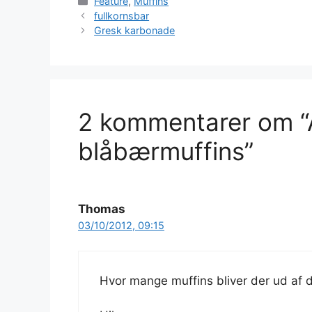
Kategorier
Feature
,
Muffins
fullkornsbar
Gresk karbonade
2 kommentarer om “
blåbærmuffins”
Thomas
03/10/2012, 09:15
Hvor mange muffins bliver der ud af d