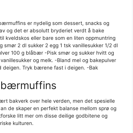
ærmuffins er nydelig som dessert, snacks og
av og det er absolutt bryderiet verdt å bake
til kveldskos eller bare som en liten oppmuntring
 g smør 2 dl sukker 2 egg 1 tsk vanillesukker 1/2 dl
ver 100 g blåbær -Pisk smør og sukker hvitt og
t vanillesukker og melk. -Bland mel og bakepulver
d deigen. Tryk bærene fast i deigen. -Bak
åbærmuffins
ulært bakverk over hele verden, men det spesielle
an de skaper en perfekt balanse mellom sprø og
utforske litt mer om disse deilige godbitene og
iske kulturen.