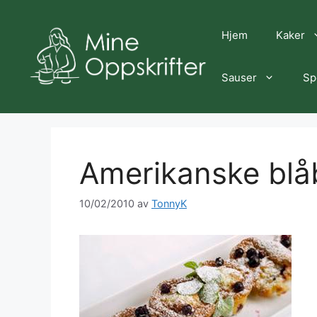
Hopp
til
Hjem
Kaker
innhold
Sauser
Sp
Amerikanske blå
10/02/2010
av
TonnyK