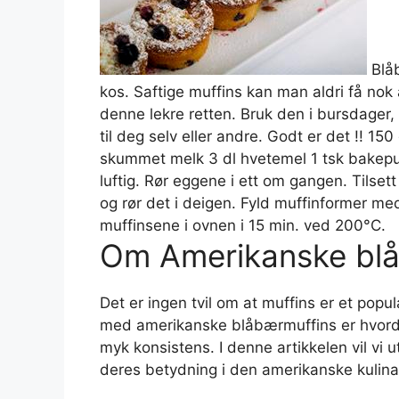
Blåb
kos. Saftige muffins kan man aldri få nok 
denne lekre retten. Bruk den i bursdager, 
til deg selv eller andre. Godt er det !! 150
skummet melk 3 dl hvetemel 1 tsk bakepul
luftig. Rør eggene i ett om gangen. Tilset
og rør det i deigen. Fyld muffinformer me
muffinsene i ovnen i 15 min. ved 200°C.
Om Amerikanske bl
Det er ingen tvil om at muffins er et pop
med amerikanske blåbærmuffins er hvord
myk konsistens. I denne artikkelen vil vi 
deres betydning i den amerikanske kulinar