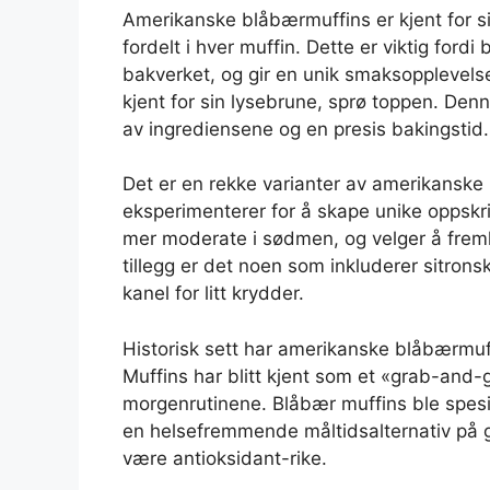
Amerikanske blåbærmuffins er kjent for 
fordelt i hver muffin. Dette er viktig ford
bakverket, og gir en unik smaksopplevelse
kjent for sin lysebrune, sprø toppen. Den
av ingrediensene og en presis bakingstid.
Det er en rekke varianter av amerikansk
eksperimenterer for å skape unike oppskri
mer moderate i sødmen, og velger å fremh
tillegg er det noen som inkluderer sitrons
kanel for litt krydder.
Historisk sett har amerikanske blåbærmuffi
Muffins har blitt kjent som et «grab-and-g
morgenrutinene. Blåbær muffins ble spesi
en helsefremmende måltidsalternativ på g
være antioksidant-rike.