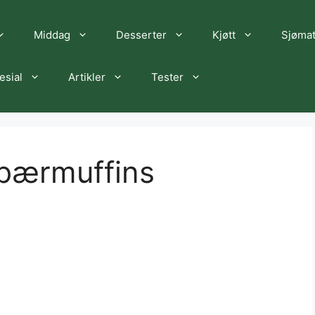
Middag
Desserter
Kjøtt
Sjøma
esial
Artikler
Tester
bærmuffins