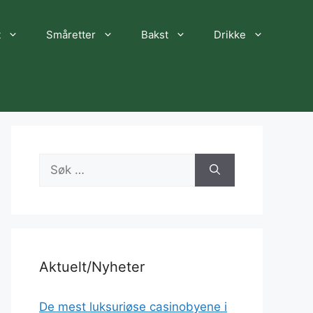
t
Småretter
Bakst
Drikke
Søk
etter:
Aktuelt/Nyheter
De mest luksuriøse casinobyene i