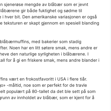
sin sjenerøse mengde av blåbær som er jevnt
i blåbærene gir både fuktighet og sødme til
 i hver bit. Den amerikanske variasjonen er også
ne teksturen er skapt gjennom en spesiell blanding
e blåbærmuffins, med bakerier som stadig
fter. Noen har en litt søtere smak, mens andre er
eve den naturlige syrligheten i blåbærene. I
kall for å gi en friskere smak, mens andre blander i
ns vært en frokostfavoritt i USA i flere tiår.
o» -måltid, noe som er perfekt for de travle
elt populært på 80-tallet da det ble sett på som
runn av innholdet av blåbær, som er kjent for å