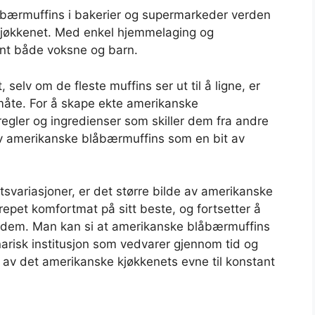
åbærmuffins i bakerier og supermarkeder verden
 kjøkkenet. Med enkel hjemmelaging og
lant både voksne og barn.
, selv om de fleste muffins ser ut til å ligne, er
måte. For å skape ekte amerikanske
regler og ingredienser som skiller dem fra andre
av amerikanske blåbærmuffins som en bit av
tsvariasjoner, er det større bilde av amerikanske
epet komfortmat på sitt beste, og fortsetter å
e dem. Man kan si at amerikanske blåbærmuffins
narisk institusjon som vedvarer gjennom tid og
 av det amerikanske kjøkkenets evne til konstant