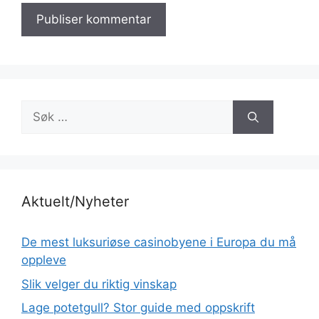
Søk
etter:
Aktuelt/Nyheter
De mest luksuriøse casinobyene i Europa du må
oppleve
Slik velger du riktig vinskap
Lage potetgull? Stor guide med oppskrift