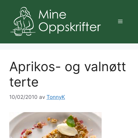
Hopp
til
innhold
Meny
Aprikos- og valnøtt
terte
10/02/2010
av
TonnyK