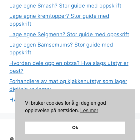
Lage egne Smash? Stor guide med oppskrift
Lage egne kremtopper? Stor guide med
oppskrift
Lage egne Seigmenn? Stor guide med oppskrift
Lage egen Bamsemums? Stor guide med
oppskrift
Hvordan dele opp en pizza? Hva slags utstyr er
best?
Forhandlere av mat og kjøkkenutstyr som lager
digitale reklamer
Hva betyr det at plast har matkvalitet?
Vi bruker cookies for å gi deg en god
opplevelse på nettsiden.
Les mer
Ok
Kontakt: torunnbeategjerven@gmail.com
© 2026 Mine oppskrifter
• Bygget med
GeneratePress