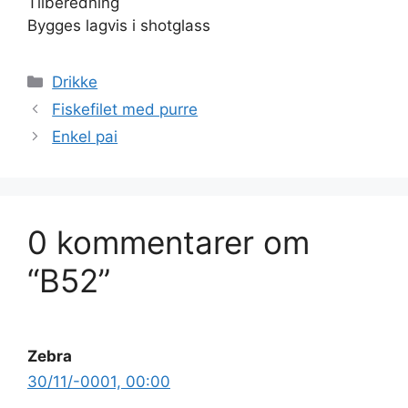
Tilberedning
Bygges lagvis i shotglass
Kategorier
Drikke
Fiskefilet med purre
Enkel pai
0 kommentarer om
“B52”
Zebra
30/11/-0001, 00:00