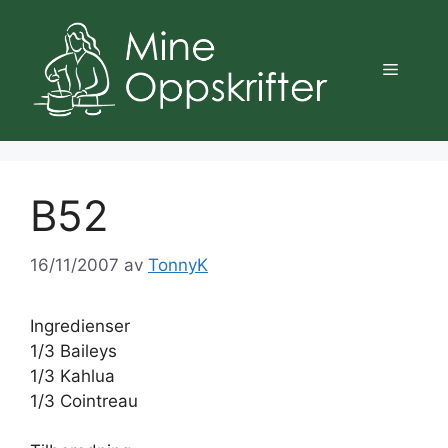
Hopp
til
innhold
Meny
B52
16/11/2007
av
TonnyK
Ingredienser
1/3 Baileys
1/3 Kahlua
1/3 Cointreau