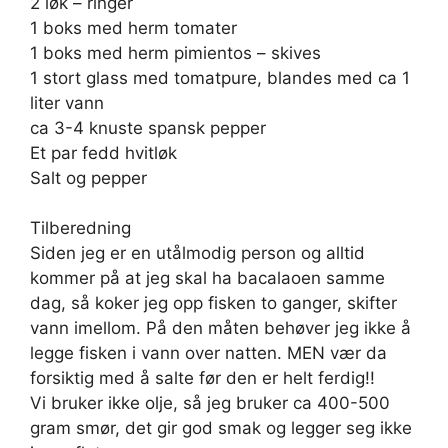
2 løk – ringer
1 boks med herm tomater
1 boks med herm pimientos – skives
1 stort glass med tomatpure, blandes med ca 1
liter vann
ca 3-4 knuste spansk pepper
Et par fedd hvitløk
Salt og pepper
Tilberedning
Siden jeg er en utålmodig person og alltid
kommer på at jeg skal ha bacalaoen samme
dag, så koker jeg opp fisken to ganger, skifter
vann imellom. På den måten behøver jeg ikke å
legge fisken i vann over natten. MEN vær da
forsiktig med å salte før den er helt ferdig!!
Vi bruker ikke olje, så jeg bruker ca 400-500
gram smør, det gir god smak og legger seg ikke