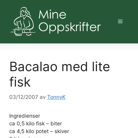
Hopp
til
innhold
Meny
Bacalao med lite
fisk
03/12/2007
av
TonnyK
Ingredienser
ca 0,5 kilo fisk – biter
ca 4,5 kilo potet – skiver