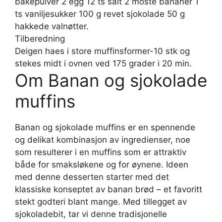
bakepulver 2 egg 12 ts salt 2 moste bananer 1
ts vaniljesukker 100 g revet sjokolade 50 g
hakkede valnøtter.
Tilberedning
Deigen haes i store muffinsformer-10 stk og
stekes midt i ovnen ved 175 grader i 20 min.
Om Banan og sjokolade
muffins
Banan og sjokolade muffins er en spennende
og delikat kombinasjon av ingredienser, noe
som resulterer i en muffins som er attraktiv
både for smaksløkene og for øynene. Ideen
med denne desserten starter med det
klassiske konseptet av banan brød – et favoritt
stekt godteri blant mange. Med tillegget av
sjokoladebit, tar vi denne tradisjonelle