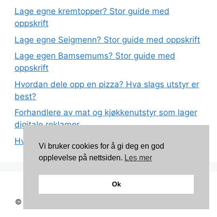
Lage egne kremtopper? Stor guide med
oppskrift
Lage egne Seigmenn? Stor guide med oppskrift
Lage egen Bamsemums? Stor guide med
oppskrift
Hvordan dele opp en pizza? Hva slags utstyr er
best?
Forhandlere av mat og kjøkkenutstyr som lager
digitale reklamer
Hva betyr det at plast har matkvalitet?
Vi bruker cookies for å gi deg en god
opplevelse på nettsiden.
Les mer
Ok
Kontakt: torunnbeategjerven@gmail.com
© 2026 Mine oppskrifter
• Bygget med
GeneratePress