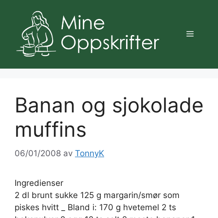
Hopp
til
innhold
Meny
Banan og sjokolade
muffins
06/01/2008
av
TonnyK
Ingredienser
2 dl brunt sukke 125 g margarin/smør som
piskes hvitt _ Bland i: 170 g hvetemel 2 ts