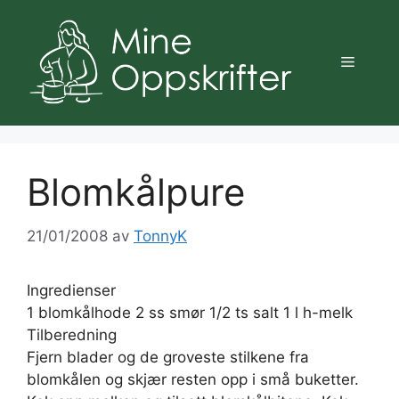
Hopp
til
innhold
Meny
Blomkålpure
21/01/2008
av
TonnyK
Ingredienser
1 blomkålhode 2 ss smør 1/2 ts salt 1 l h-melk
Tilberedning
Fjern blader og de groveste stilkene fra
blomkålen og skjær resten opp i små buketter.