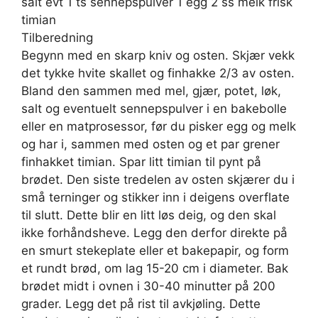
salt evt 1 ts sennepspulver 1 egg 2 ss melk frisk
timian
Tilberedning
Begynn med en skarp kniv og osten. Skjær vekk
det tykke hvite skallet og finhakke 2/3 av osten.
Bland den sammen med mel, gjær, potet, løk,
salt og eventuelt sennepspulver i en bakebolle
eller en matprosessor, før du pisker egg og melk
og har i, sammen med osten og et par grener
finhakket timian. Spar litt timian til pynt på
brødet. Den siste tredelen av osten skjærer du i
små terninger og stikker inn i deigens overflate
til slutt. Dette blir en litt løs deig, og den skal
ikke forhåndsheve. Legg den derfor direkte på
en smurt stekeplate eller et bakepapir, og form
et rundt brød, om lag 15-20 cm i diameter. Bak
brødet midt i ovnen i 30-40 minutter på 200
grader. Legg det på rist til avkjøling. Dette