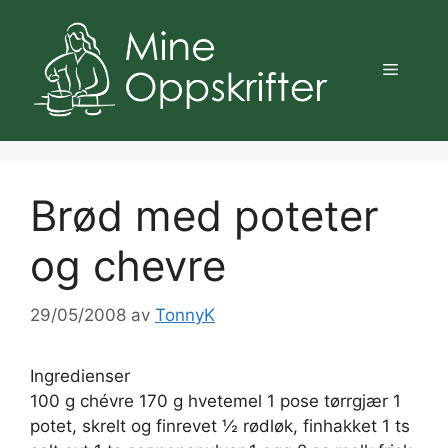
Hopp
til
innhold
Meny
Brød med poteter
og chevre
29/05/2008
av
TonnyK
Ingredienser
100 g chévre 170 g hvetemel 1 pose tørrgjær 1
potet, skrelt og finrevet ½ rødløk, finhakket 1 ts