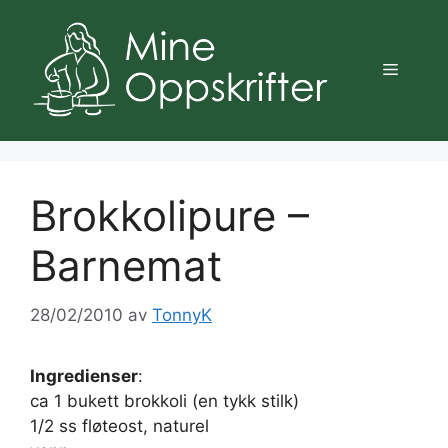
Hopp
til
innhold
Meny
Brokkolipure –
Barnemat
28/02/2010
av
TonnyK
Ingredienser
:
ca 1 bukett brokkoli (en tykk stilk)
1/2 ss fløteost, naturel