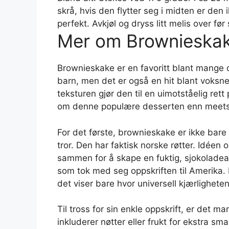
skrå, hvis den flytter seg i midten er den
perfekt. Avkjøl og dryss litt melis over før
Mer om Brownieska
Brownieskake er en favoritt blant mange d
barn, men det er også en hit blant voksn
teksturen gjør den til en uimotståelig ret
om denne populære desserten enn meets
For det første, brownieskake er ikke ba
tror. Den har faktisk norske røtter. Idée
sammen for å skape en fuktig, sjokoladea
som tok med seg oppskriften til Amerika.
det viser bare hvor universell kjærligheten 
Til tross for sin enkle oppskrift, er det 
inkluderer nøtter eller frukt for ekstra sm