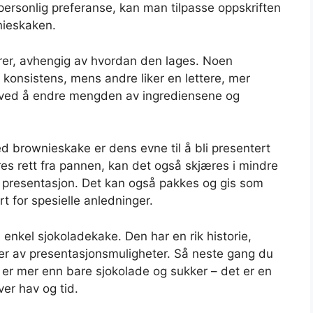
personlig preferanse, kan man tilpasse oppskriften
nieskaken.
urer, avhengig av hvordan den lages. Noen
 konsistens, mens andre liker en lettere, mer
es ved å endre mengden av ingrediensene og
 brownieskake er dens evne til å bli presentert
res rett fra pannen, kan det også skjæres i mindre
rt presentasjon. Det kan også pakkes og gis som
rt for spesielle anledninger.
 enkel sjokoladekake. Den har en rik historie,
ter av presentasjonsmuligheter. Så neste gang du
 er mer enn bare sjokolade og sukker – det er en
ver hav og tid.