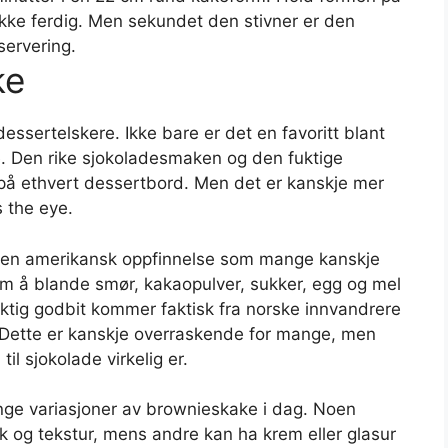
 ikke ferdig. Men sekundet den stivner er den
 servering.
ke
essertelskere. Ikke bare er det en favoritt blant
e. Den rike sjokoladesmaken og den fuktige
t på ethvert dessertbord. Men det er kanskje mer
 the eye.
re en amerikansk oppfinnelse som mange kanskje
n om å blande smør, kakaopulver, sukker, egg og mel
ktig godbit kommer faktisk fra norske innvandrere
 Dette er kanskje overraskende for mange, men
til sjokolade virkelig er.
mange variasjoner av brownieskake i dag. Noen
ak og tekstur, mens andre kan ha krem​​ eller glasur