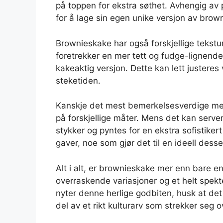
på toppen for ekstra søthet. Avhengig av 
for å lage sin egen unike versjon av brow
Brownieskake har også forskjellige tekst
foretrekker en mer tett og fudge-lignende
kakeaktig versjon. Dette kan lett juster
steketiden.
Kanskje det mest bemerkelsesverdige med
på forskjellige måter. Mens det kan serve
stykker og pyntes for en ekstra sofistike
gaver, noe som gjør det til en ideell desse
Alt i alt, er brownieskake mer enn bare en
overraskende variasjoner og et helt spek
nyter denne herlige godbiten, husk at det
del av et rikt kulturarv som strekker seg o