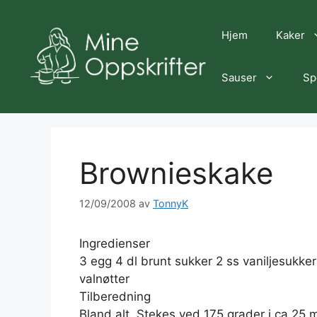
Hopp
til
Hjem
Kaker
innhold
Sauser
Sp
Brownieskake
12/09/2008
av
TonnyK
Ingredienser
3 egg 4 dl brunt sukker 2 ss vaniljesukker
valnøtter
Tilberedning
Bland alt. Stekes ved 175 grader i ca 25 