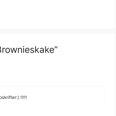
rownieskake”
rifter:) !!!!!