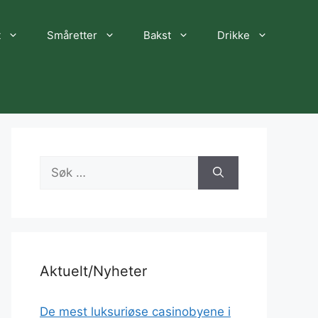
t
Småretter
Bakst
Drikke
Søk
etter:
Aktuelt/Nyheter
De mest luksuriøse casinobyene i