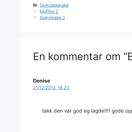
Kategorier
Sjokoladekake
Muffins 2
Gulrotkake 2
En kommentar om “B
Denise
21/12/2013, 18:23
takk den var god eg lagde!!!! gode oppsk