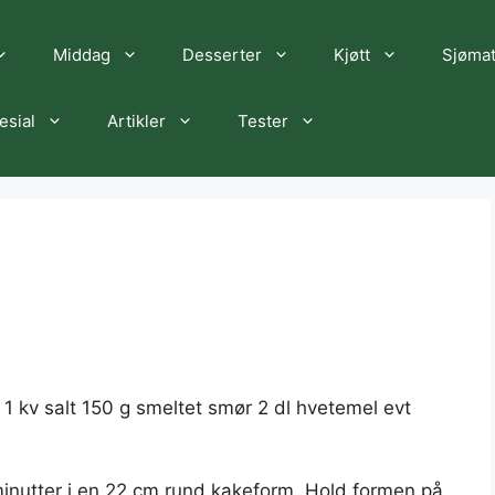
Middag
Desserter
Kjøtt
Sjøma
esial
Artikler
Tester
 1 kv salt 150 g smeltet smør 2 dl hvetemel evt
minutter i en 22 cm rund kakeform. Hold formen på