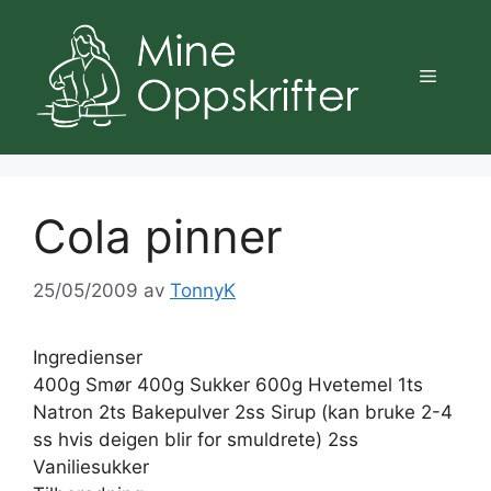
Hopp
til
innhold
Meny
Cola pinner
25/05/2009
av
TonnyK
Ingredienser
400g Smør 400g Sukker 600g Hvetemel 1ts
Natron 2ts Bakepulver 2ss Sirup (kan bruke 2-4
ss hvis deigen blir for smuldrete) 2ss
Vaniliesukker