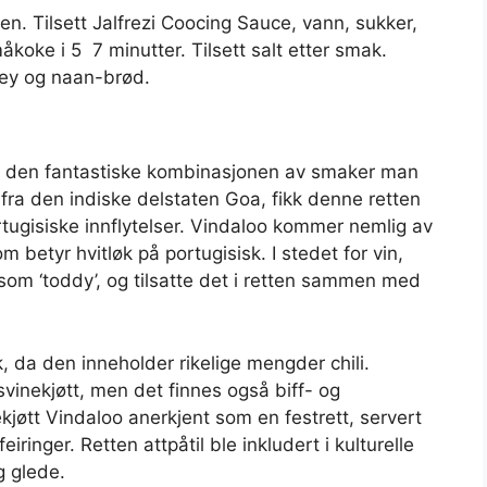
en. Tilsett Jalfrezi Coocing Sauce, vann, sukker,
oke i 5  7 minutter. Tilsett salt etter smak.
ney og naan-brød.
på den fantastiske kombinasjonen av smaker man
g fra den indiske delstaten Goa, fikk denne retten
tugisiske innflytelser. Vindaloo kommer nemlig av
om betyr hvitløk på portugisisk. I stedet for vin,
som ‘toddy’, og tilsatte det i retten sammen med
k, da den inneholder rikelige mengder chili.
 svinekjøtt, men det finnes også biff- og
ekjøtt Vindaloo anerkjent som en festrett, servert
eiringer. Retten attpåtil ble inkludert i kulturelle
g glede.