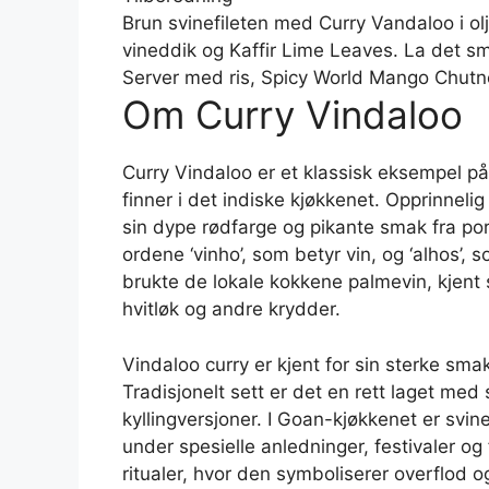
Brun svinefileten med Curry Vandaloo i olj
vineddik og Kaffir Lime Leaves. La det småk
Server med ris, Spicy World Mango Chut
Om Curry Vindaloo
Curry Vindaloo er et klassisk eksempel 
finner i det indiske kjøkkenet. Opprinneli
sin dype rødfarge og pikante smak fra por
ordene ‘vinho’, som betyr vin, og ‘alhos’, s
brukte de lokale kokkene palmevin, kjent 
hvitløk og andre krydder.
Vindaloo curry er kjent for sin sterke sma
Tradisjonelt sett er det en rett laget med
kyllingversjoner. I Goan-kjøkkenet er svin
under spesielle anledninger, festivaler og f
ritualer, hvor den symboliserer overflod o