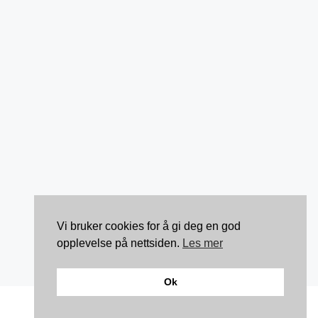
Vi bruker cookies for å gi deg en god
opplevelse på nettsiden.
Les mer
Ok
Kontakt: torunnbeategjerven@gmail.com