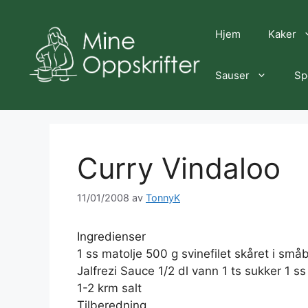
Hopp
til
Hjem
Kaker
innhold
Sauser
Sp
Curry Vindaloo
11/01/2008
av
TonnyK
Ingredienser
1 ss matolje 500 g svinefilet skåret i småb
Jalfrezi Sauce 1/2 dl vann 1 ts sukker 1 s
1-2 krm salt
Tilberedning