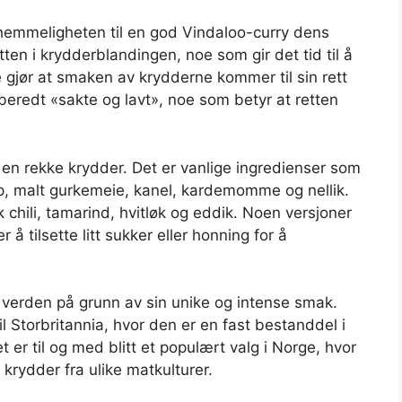
hemmeligheten til en god Vindaloo-curry dens
tten i krydderblandingen, noe som gir det tid til å
 gjør at smaken av krydderne kommer til sin rett
ilberedt «sakte og lavt», noe som betyr at retten
t en rekke krydder. Det er vanlige ingredienser som
p, malt gurkemeie, kanel, kardemomme og nellik.
k chili, tamarind, hvitløk og eddik. Noen versjoner
 å tilsette litt sukker eller honning for å
e verden på grunn av sin unike og intense smak.
l Storbritannia, hvor den er en fast bestanddel i
 er til og med blitt et populært valg i Norge, hvor
krydder fra ulike matkulturer.