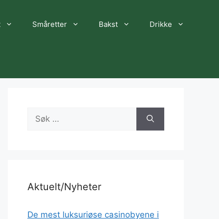
t
Småretter
Bakst
Drikke
Søk
etter:
Aktuelt/Nyheter
De mest luksuriøse casinobyene i