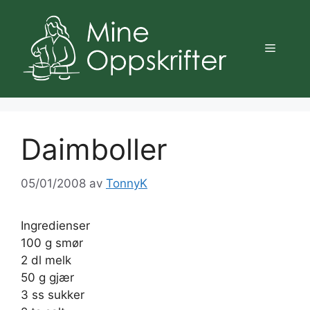
Hopp
til
innhold
Meny
Daimboller
05/01/2008
av
TonnyK
Ingredienser
100 g smør
2 dl melk
50 g gjær
3 ss sukker