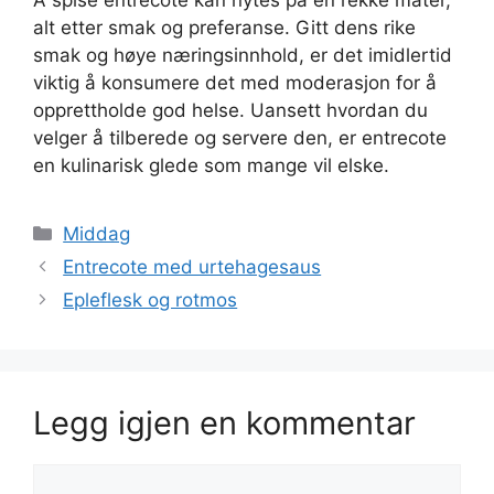
Å spise entrecote kan nytes på en rekke måter,
alt etter smak og preferanse. Gitt dens rike
smak og høye næringsinnhold, er det imidlertid
viktig å konsumere det med moderasjon for å
opprettholde god helse. Uansett hvordan du
velger å tilberede og servere den, er entrecote
en kulinarisk glede som mange vil elske.
Kategorier
Middag
Entrecote med urtehagesaus
Epleflesk og rotmos
Legg igjen en kommentar
Kommentar