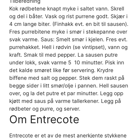
Tilberedning
Kok rødbetene knapt myke i saltet vann. Skrell
og del i båter. Vask og rist purrene godt. Skjær i
4 cm lange biter. (Finhakk evt. en bit til sausen).
Fres purrebitene myke i smør i stekepanne over
svak varme. Saus: Smelt smør i kjelen. Fres evt.
purrehakket. Hell i rødvin (se vintipset), vann og
kraft. Smak til med pepper. La sausen putre
under lokk, svak varme 5  10 minutter. Pisk inn
det kalde smøret like før servering. Krydre
biffene med salt og pepper. Stek dem raskt på
begge sider i litt smør/olje i pannen. Hell sausen
over, og la det putre et par minutter. Legg opp
kjøtt med saus på varme tallerkener. Legg på
rødbeter og purre, og server.
Om Entrecote
Entrecote er et av de mest anerkjente stykkene