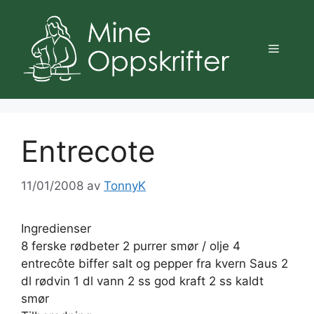
Hopp
til
innhold
Meny
Entrecote
11/01/2008
av
TonnyK
Ingredienser
8 ferske rødbeter 2 purrer smør / olje 4
entrecôte biffer salt og pepper fra kvern Saus 2
dl rødvin 1 dl vann 2 ss god kraft 2 ss kaldt
smør