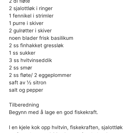
2 dl fløte
2 sjalottløk i ringer
1 fennikel i strimler
1 purre i skiver
2 gulrøtter i skiver
noen blader frisk basilikum
2 ss finhakket gressløk
1 ss sukker
3 ss hvitvinseddik
2 ss smør
2 ss fløte/ 2 eggeplommer
saft av ½ sitron
salt og pepper
Tilberedning
Begynn med å lage en god fiskekraft.
I en kjele kok opp hvitvin, fiskekraften, sjalottløk