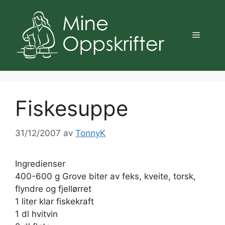
Hopp
til
innhold
Meny
Fiskesuppe
31/12/2007
av
TonnyK
Ingredienser
400-600 g Grove biter av feks, kveite, torsk,
flyndre og fjellørret
1 liter klar fiskekraft
1 dl hvitvin