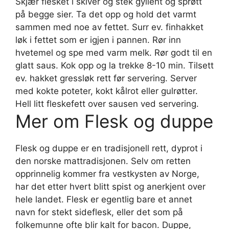
Skjær flesket i skiver og stek gyllent og sprøtt
på begge sier. Ta det opp og hold det varmt
sammen med noe av fettet. Surr ev. finhakket
løk i fettet som er igjen i pannen. Rør inn
hvetemel og spe med varm melk. Rør godt til en
glatt saus. Kok opp og la trekke 8-10 min. Tilsett
ev. hakket gressløk rett før servering. Server
med kokte poteter, kokt kålrot eller gulrøtter.
Hell litt fleskefett over sausen ved servering.
Mer om Flesk og duppe
Flesk og duppe er en tradisjonell rett, dyprot i
den norske mattradisjonen. Selv om retten
opprinnelig kommer fra vestkysten av Norge,
har det etter hvert blitt spist og anerkjent over
hele landet. Flesk er egentlig bare et annet
navn for stekt sideflesk, eller det som på
folkemunne ofte blir kalt for bacon. Duppe,