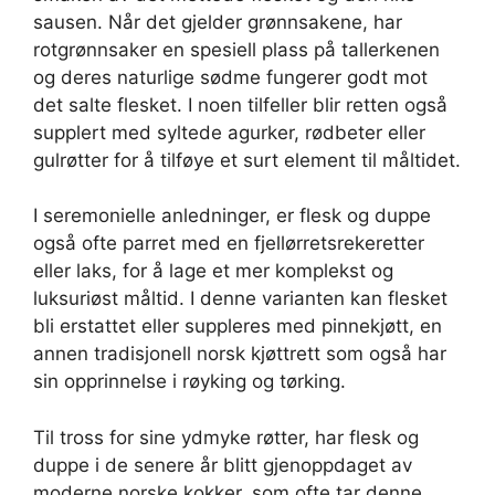
sausen. Når det gjelder grønnsakene, har
rotgrønnsaker en spesiell plass på tallerkenen
og deres naturlige sødme fungerer godt mot
det salte flesket. I noen tilfeller blir retten også
supplert med syltede agurker, rødbeter eller
gulrøtter for å tilføye et surt element til måltidet.
I seremonielle anledninger, er flesk og duppe
også ofte parret med en fjellørretsrekeretter
eller laks, for å lage et mer komplekst og
luksuriøst måltid. I denne varianten kan flesket
bli erstattet eller suppleres med pinnekjøtt, en
annen tradisjonell norsk kjøttrett som også har
sin opprinnelse i røyking og tørking.
Til tross for sine ydmyke røtter, har flesk og
duppe i de senere år blitt gjenoppdaget av
moderne norske kokker, som ofte tar denne