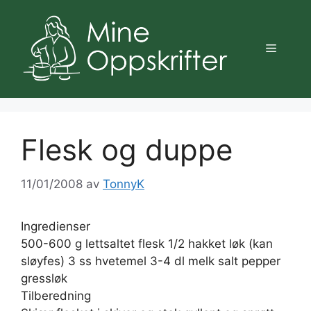
Hopp
til
innhold
Meny
Flesk og duppe
11/01/2008
av
TonnyK
Ingredienser
500-600 g lettsaltet flesk 1/2 hakket løk (kan
sløyfes) 3 ss hvetemel 3-4 dl melk salt pepper
gressløk
Tilberedning