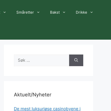
t
Småretter
Bakst
Drikke
Søk
etter:
Aktuelt/Nyheter
De mest luksuriøse casinobyene i