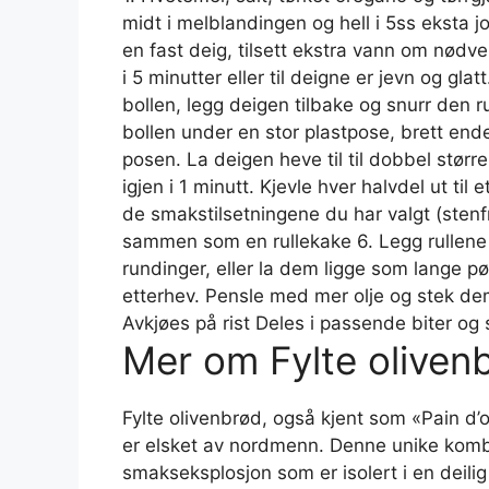
midt i melblandingen og hell i 5ss eksta jo
en fast deig, tilsett ekstra vann om nødv
i 5 minutter eller til deigne er jevn og glatt
bollen, legg deigen tilbake og snurr den r
bollen under en stor plastpose, brett ende
posen. La deigen heve til til dobbel størrel
igjen i 1 minutt. Kjevle hver halvdel ut ti
de smakstilsetningene du har valgt (stenfr
sammen som en rullekake 6. Legg rullene
rundinger, eller la dem ligge som lange p
etterhev. Pensle med mer olje og stek dem
Avkjøes på rist Deles i passende biter og s
Mer om Fylte oliven
Fylte olivenbrød, også kjent som «Pain d’o
er elsket av nordmenn. Denne unike komb
smakseksplosjon som er isolert i en deilig