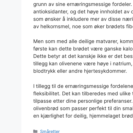
grunn av sine ernæringsmessige fordeler. O
antioksidanter, og det høye innholdet av ol
som ønsker å inkludere mer av disse nærin
av helkornsmel, noe som øker brødets fib
Men som med alle deilige matvarer, komme
første kan dette brødet være ganske kalori
Dette betyr at det kanskje ikke er det bes
tillegg kan olivenene være høye i natriu
blodtrykk eller andre hjertesykdommer.
I tillegg til de ernæringsmessige fordelen
fleksibilitet. Det kan tilberedes med ulike 
tilpasse etter dine personlige preferanser. 
olivenbrød som passer perfekt til din smak.
en kjærlighet for deilig, hjemmelaget brø
Kategorier
Småretter