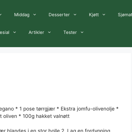
Middag
Desserter
Kjøtt
Sjøma
esial
Artikler
Tester
regano * 1 pose tørrgjær * Ekstra jomfu-olivenolje *
t oliven * 100g hakket valnøtt
jær blandes i en stor bolle 2. Lag en fordypning