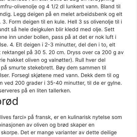
mfru-olivenolje og 4 1/2 dl lunkent vann. Bland til
endig. Legg deigen på en melet arbeidsbenk og elt
. 3. Form deigen til en kule. Hell 3 ss olivenolje til i
undt så hele deigkulen blir kledd med olje. Sett
ne inn under bollen, pass på at det er nok luft i
se. 4. Elt deigen i 2-3 minutter, del den i to, elt
l et rektangel på 30 5. 20 cm. Dryss over ca 200 g av
ie hakket oliven og valnøtter). Rull hver del
 på smurte stekebrett. Bøy dem sammen til
ølser. Forsegl skjøtene med vann. Dekk dem til og
 ved 200 grader i 35-40 minutter, til de er gylne.
erveres på en liten tallerken.
brød
lives farci» på fransk, er en kulinarisk nytelse som
inasjonen av oliven og brød skaper en
 skorpe. Det er mange varianter av dette deilige