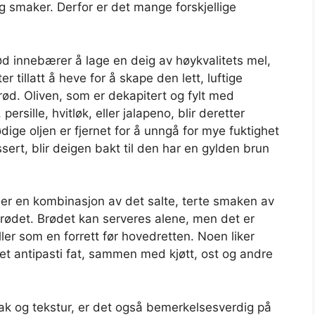
g smaker. Derfor er det mange forskjellige
rød innebærer å lage en deig av høykvalitets mel,
er tillatt å heve for å skape den lett, luftige
rød. Oliven, som er dekapitert og fylt med
ersille, hvitløk, eller jalapeno, blir deretter
ige oljen er fjernet for å unngå for mye fuktighet
assert, blir deigen bakt til den har en gylden brun
d er en kombinasjon av det salte, terte smaken av
brødet. Brødet kan serveres alene, men det er
er som en forrett før hovedretten. Noen liker
et antipasti fat, sammen med kjøtt, ost og andre
smak og tekstur, er det også bemerkelsesverdig på