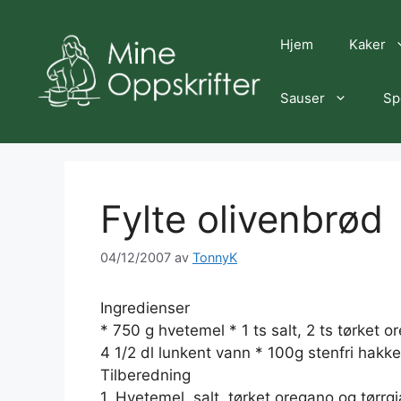
Hopp
til
Hjem
Kaker
innhold
Sauser
Sp
Fylte olivenbrød
04/12/2007
av
TonnyK
Ingredienser
* 750 g hvetemel * 1 ts salt, 2 ts tørket o
4 1/2 dl lunkent vann * 100g stenfri hakke
Tilberedning
1. Hvetemel, salt, tørket oregano og tørrg