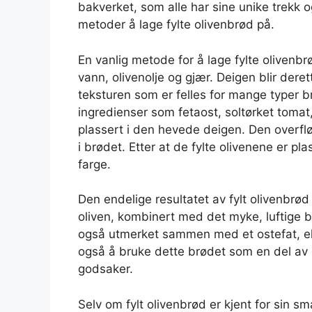
bakverket, som alle har sine unike trekk o
metoder å lage fylte olivenbrød på.
En vanlig metode for å lage fylte olivenb
vann, olivenolje og gjær. Deigen blir derett
teksturen som er felles for mange typer b
ingredienser som fetaost, soltørket tomat, p
plassert i den hevede deigen. Den overflød
i brødet. Etter at de fylte olivenene er pl
farge.
Den endelige resultatet av fylt olivenbrø
oliven, kombinert med det myke, luftige 
også utmerket sammen med et ostefat, ell
også å bruke dette brødet som en del av 
godsaker.
Selv om fylt olivenbrød er kjent for sin 