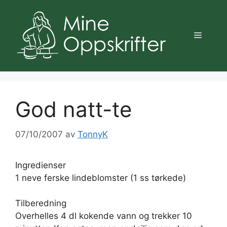
Hopp
til
innhold
Meny
God natt-te
07/10/2007
av
TonnyK
Ingredienser
1 neve ferske lindeblomster (1 ss tørkede)
Tilberedning
Overhelles 4 dl kokende vann og trekker 10