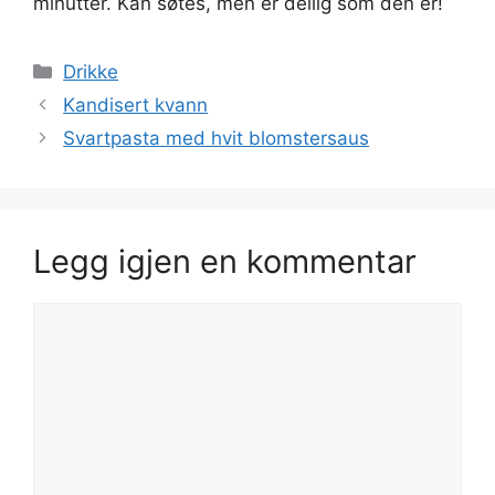
minutter. Kan søtes, men er deilig som den er!
Kategorier
Drikke
Kandisert kvann
Svartpasta med hvit blomstersaus
Legg igjen en kommentar
Kommentar