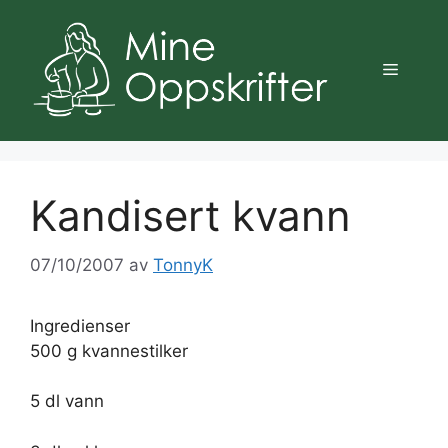
Hopp
til
innhold
Meny
Kandisert kvann
07/10/2007
av
TonnyK
Ingredienser
500 g kvannestilker
5 dl vann