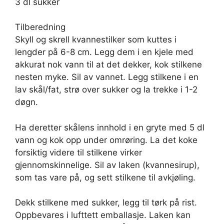
3 dl sukker
Tilberedning
Skyll og skrell kvannestilker som kuttes i
lengder på 6-8 cm. Legg dem i en kjele med
akkurat nok vann til at det dekker, kok stilkene
nesten myke. Sil av vannet. Legg stilkene i en
lav skål/fat, strø over sukker og la trekke i 1-2
døgn.
Ha deretter skålens innhold i en gryte med 5 dl
vann og kok opp under omrøring. La det koke
forsiktig videre til stilkene virker
gjennomskinnelige. Sil av laken (kvannesirup),
som tas vare på, og sett stilkene til avkjøling.
Dekk stilkene med sukker, legg til tørk på rist.
Oppbevares i lufttett emballasje. Laken kan