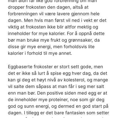
man aldri får like god forbrenning om man
dropper frokosten den dagen, altså at
forbrenningen vil være lavere gjennom hele
dagen. Men hvis man først vil ned i vekt er det
viktig at frokosten ikke blir altfor mektig og
inneholder for mye kalorier. For å oppnå dette
bør man bruke mye frukt og grønnsaker, da
disse gir mye energi, men forholdsvis lite
kalorier i forhold til mye annet.
Eggbaserte frokoster er stort sett gode, men
det er ikke så lurt å spise egg hver dag, da det
kan gi deg et høyt nivå av kolesterol, og mange
vil salte dem såpass at man får i seg mer salt
enn man bør. Den positive siden med egg er at
de inneholder mye proteiner, noe som gir deg
god og sunn energi, og dermed en god start på
dagen. I tillegg er det bare fantasien som setter