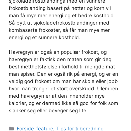
sjokoladefrostblandinga med en sunnere
frokostblanding basert på nøtter og korn vil
man få mye mer energi og et bedre kosthold.
Så bytt ut sjokoladefrokostblandinger med
kornbaserte frokoster, så får man mye mer
energi og et sunnere kosthold.
Havregryn er også en populær frokost, og
havregryn er faktisk den maten som gir deg
best metthetsfølelse i forhold til mengde mat
man spiser. Den er også rik på energi, og er en
veldig god frokost om man har skole eller jobb
hvor man trenger et stort overskudd. Ulempen
med havregryn er at den inneholder mye
kalorier, og er dermed ikke så god for folk som
slanker seg eller beveger seg lite.
Kategorier
Forside-feature
,
Tips for tilberedning