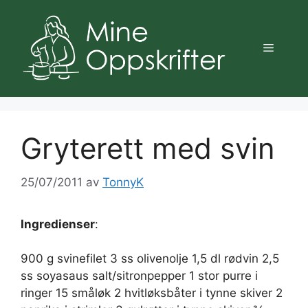
Hopp
til
innhold
Meny
Gryterett med svin
25/07/2011
av
TonnyK
Ingredienser
:
900 g svinefilet 3 ss olivenolje 1,5 dl rødvin 2,5
ss soyasaus salt/sitronpepper 1 stor purre i
ringer 15 småløk 2 hvitløksbåter i tynne skiver 2