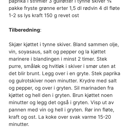
paprika i strimler 3 gulrøtter i tynne skiver ¾
pakke fryste grønne erter 1,5 dl rødvin 4 dl fløte
1-2 ss lys kraft 150 g revet ost
Tilberedning
:
Skjær kjøttet i tynne skiver. Bland sammen olje,
vin, soyasaus, salt og pepper og la kjøttet
marinere i blandingen i minst 2 timer. Stek
purre, småløk og hvitløk i skiver i smør uten at
det blir brunt. Legg over i en gryte. Stek paprika
og gulrotskiver noen minutter. Krydre med salt
og pepper, og over i gryten. Sil marinaden fra
kjøttet og hell den i gryten. Brun kjøttet noen
minutter og legg det også i gryten. Visp ut av
pannen med vin og hell i gryten. Rør inn fløte,
kraft og ost. La koke over svak varme 15-20
minutter.