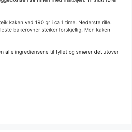
i eggedosisen sammen med matoljen. Til slutt rører
ik kaken ved 190 gr i ca 1 time. Nederste rille.
leste bakerovner steiker forskjellig. Men kaken
 alle ingrediensene til fyllet og smører det utover