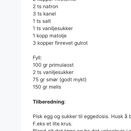
2 ts natron
3 ts kanel
1 ts salt
1 ts vaniljesukker
1 kopp matolje
3 kopper finrevet gulrot
Fyll:
100 gr primulaost
2 ts vaniljesukker
75 gr smør (godt mykt)
150 gr melis
Tilberedning
:
Pisk egg og sukker til eggedosis. Husk å
F.eks et lite krus.