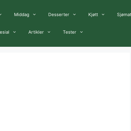
Middag
Desserter
Kjøtt
Sjøma
esial
Artikler
Tester