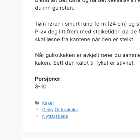
Bland alt det tørre og ha det vekselsvis 
du inn gulroten.
Tøm røren i smurt rund form (24 cm) og ste
Prøv deg litt frem med steiketiden da de f
skal løsne fra kantene når den er steikt.
Når gulrotkaken er avkjølt rører du sammen
kaken. Sett den kaldt til fyllet er stivnet.
Porsjoner
:
8-10
Kategorier
Kaker
Deilig Osteiskake
Nyttårskake