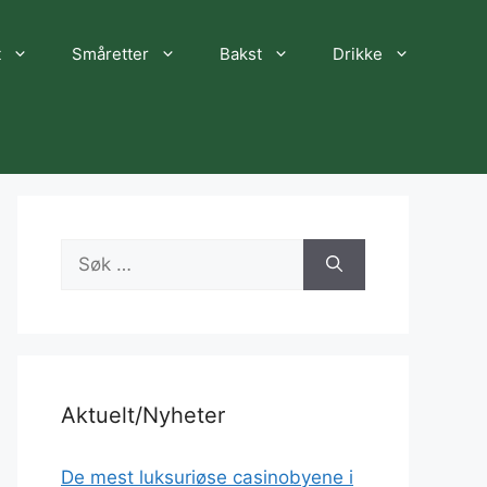
t
Småretter
Bakst
Drikke
Søk
etter:
Aktuelt/Nyheter
De mest luksuriøse casinobyene i