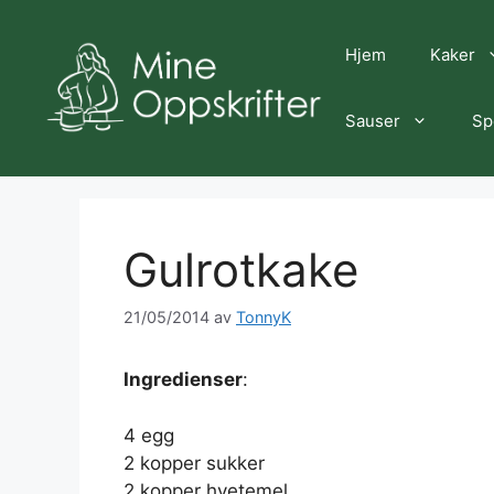
Hopp
til
Hjem
Kaker
innhold
Sauser
Sp
Gulrotkake
21/05/2014
av
TonnyK
Ingredienser
:
4 egg
2 kopper sukker
2 kopper hvetemel