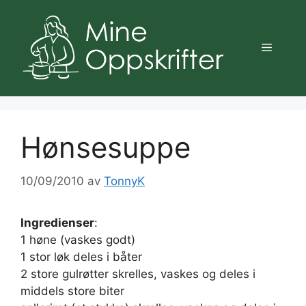
Hopp
til
innhold
Meny
Hønsesuppe
10/09/2010
av
TonnyK
Ingredienser
:
1 høne (vaskes godt)
1 stor løk deles i båter
2 store gulrøtter skrelles, vaskes og deles i
middels store biter