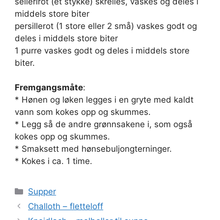
sellerirot (et stykke) skrelles, vaskes og deles i
middels store biter
persillerot (1 store eller 2 små) vaskes godt og
deles i middels store biter
1 purre vaskes godt og deles i middels store
biter.
Fremgangsmåte
:
* Hønen og løken legges i en gryte med kaldt
vann som kokes opp og skummes.
* Legg så de andre grønnsakene i, som også
kokes opp og skummes.
* Smaksett med hønsebuljongterninger.
* Kokes i ca. 1 time.
Kategorier
Supper
Challoth – fletteloff