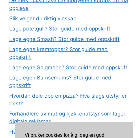
De mest luksuriøse casinobyene i Europa du må
oppleve
Slik velger du riktig vinskap
Lage potetgull? Stor guide med oppskrift
Lage egne Smash? Stor guide med oppskrift
Lage egne kremtopper? Stor guide med
oppskrift
Lage egne Seigmenn? Stor guide med oppskrift
Lage egen Bamsemums? Stor guide med
oppskrift
Hvordan dele opp en pizza? Hva slags utstyr er
best?
Forhandlere av mat og kjøkkenutstyr som lager
digitale reklamer
Hva betyr det at plast har matkvalitet?
Vi bruker cookies for å gi deg en god