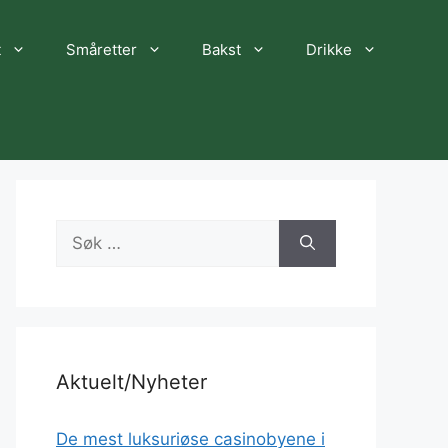
t
Småretter
Bakst
Drikke
Søk
etter:
Aktuelt/Nyheter
De mest luksuriøse casinobyene i