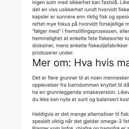
ingen som med sikkerhet kan fastslå. Lik
det en viss usikkerhet rundt hvorvidt fiskeo
kapsler er sunnere enn riktig fisk og spesi
rettet mye fokus på hvorvidt forskjellige mi
”følger med” i fremstillingsprosessen, elle
hemmelighet at enkelte fete fiskesorter 
dioksiner, mens enkelte fiskeoljefabrikker
produserer under.
Mer om: Hva hvis man
Det er flere grunner til at noen menneske
opplevelser fra barndommen knyttet til då
ha en grunnleggende smakaversion. Likevel,
du ikke kan nyte et sunt og balansert kos
Heldigvis er det mange alternativer til f
spesielt viktig når det gjelder omega-3 fe
Planter som linfrø, chiafrø og hampfrø er 