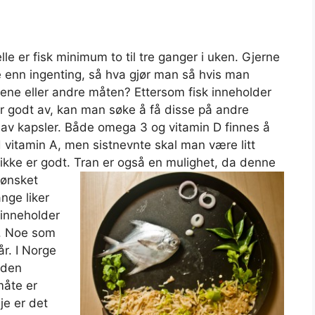
elle er fisk minimum to til tre ganger i uken. Gjerne
dre enn ingenting, så hva gjør man så hvis man
n ene eller andre måten? Ettersom fisk inneholder
ar godt av, kan man søke å få disse på andre
m av kapsler. Både omega 3 og vitamin D finnes å
d vitamin A, men sistnevnte skal man være litt
 ikke er godt.
Tran er også en mulighet, da denne
t ønsket
nge liker
 inneholder
t. Noe som
år. I Norge
v den
måte er
je er det