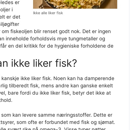
eledes er
ljer i
Ikke alle liker fisk
elt er det
ljøgifter
r om fiskeoljen blir renset godt nok. Det er ingen
kan inneholde forholdsvis mye tungmetaller og
 får en del kritikk for de hygieniske forholdene de
 ikke liker fisk?
r kanskje ikke liker fisk. Noen kan ha damperende
rlig tilberedt fisk, mens andre kan ganske enkelt
 bare fordi du ikke liker fisk, betyr det ikke at
thold.
isk som kan levere samme næringsstoffer. Dette er
ttsyrer, som ofte er forbundet med fisk og sjømat.
alle svært rike på omega-3. Visse typer nøtter,