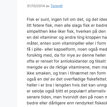
31/10/2014
av
TonnyK
Fisk er sunt, ingen tvil om det, og det ide
litt fetere fisk, men alle slags fisk er be
simpelthen ikke liker fisk, hverken på de
en del vitaminer og andre ting kroppen h
måter, enten som vitaminpiller eller i for
få i pille- eller kapselform, noen også me
forsiktig med, da for mye av denne heller
ofte er renset for antioksidanter og tilsat
mengde av de riktige vitaminene, men ma
ikke smaken, og tran i tilnærmet ren form
også en del av det overflødige fiskefette
heller i er bra i lengden hvis det kan unng
er selolje også blitt et populært alternati
senere tiden, men hvorvidt den på noen 
bedre eller dårligere enn rendyrket fiskeol