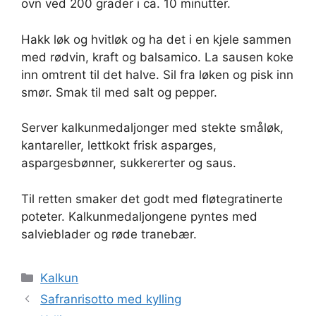
ovn ved 200 grader i ca. 10 minutter.
Hakk løk og hvitløk og ha det i en kjele sammen
med rødvin, kraft og balsamico. La sausen koke
inn omtrent til det halve. Sil fra løken og pisk inn
smør. Smak til med salt og pepper.
Server kalkunmedaljonger med stekte småløk,
kantareller, lettkokt frisk asparges,
aspargesbønner, sukkererter og saus.
Til retten smaker det godt med fløtegratinerte
poteter. Kalkunmedaljongene pyntes med
salvieblader og røde tranebær.
Kategorier
Kalkun
Safranrisotto med kylling