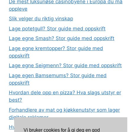
De mest luksuriøse casinobyene i Europa du må
oppleve
Slik velger du riktig vinskap
Lage potetgull? Stor guide med oppskrift
Lage egne Smash? Stor guide med oppskrift
Lage egne kremtopper? Stor guide med
oppskrift
Lage egne Seigmenn? Stor guide med oppskrift
Lage egen Bamsemums? Stor guide med
oppskrift
Hvordan dele opp en pizza? Hva slags utstyr er
best?
Forhandlere av mat og kjøkkenutstyr som lager
digitale reklamer
Hva betyr det at plast har matkvalitet?
Vi bruker cookies for å gi deg en god