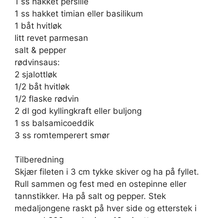
1 ss hakket persille
1 ss hakket timian eller basilikum
1 båt hvitløk
litt revet parmesan
salt & pepper
rødvinsaus:
2 sjalottløk
1/2 båt hvitløk
1/2 flaske rødvin
2 dl god kyllingkraft eller buljong
1 ss balsamicoeddik
3 ss romtemperert smør
Tilberedning
Skjær fileten i 3 cm tykke skiver og ha på fyllet.
Rull sammen og fest med en ostepinne eller
tannstikker. Ha på salt og pepper. Stek
medaljongene raskt på hver side og etterstek i