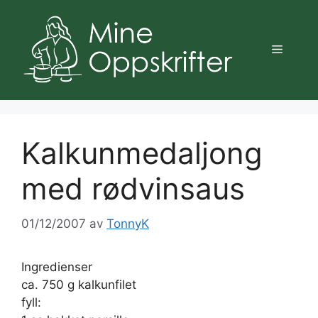
Hopp
til
innhold
Meny
Kalkunmedaljong
med rødvinsaus
01/12/2007
av
TonnyK
Ingredienser
ca. 750 g kalkunfilet
fyll: