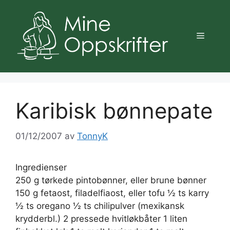
Hopp
til
innhold
Meny
Karibisk bønnepate
01/12/2007
av
TonnyK
Ingredienser
250 g tørkede pintobønner, eller brune bønner
150 g fetaost, filadelfiaost, eller tofu ½ ts karry
½ ts oregano ½ ts chilipulver (mexikansk
krydderbl.) 2 pressede hvitløkbåter 1 liten