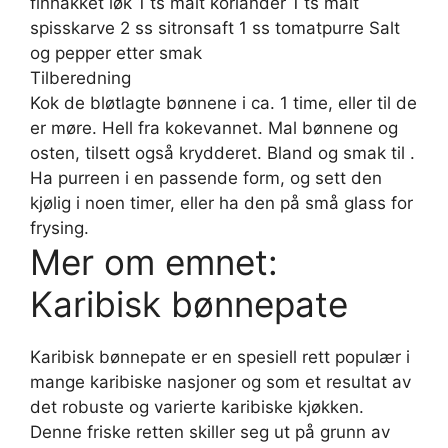
finhakket løk 1 ts malt koriander 1 ts malt
spisskarve 2 ss sitronsaft 1 ss tomatpurre Salt
og pepper etter smak
Tilberedning
Kok de bløtlagte bønnene i ca. 1 time, eller til de
er møre. Hell fra kokevannet. Mal bønnene og
osten, tilsett også krydderet. Bland og smak til .
Ha purreen i en passende form, og sett den
kjølig i noen timer, eller ha den på små glass for
frysing.
Mer om emnet:
Karibisk bønnepate
Karibisk bønnepate er en spesiell rett populær i
mange karibiske nasjoner og som et resultat av
det robuste og varierte karibiske kjøkken.
Denne friske retten skiller seg ut på grunn av