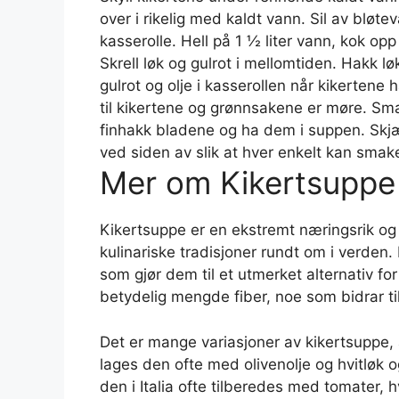
over i rikelig med kaldt vann. Sil av bløte
kasserolle. Hell på 1 ½ liter vann, kok op
Skrell løk og gulrot i mellomtiden. Hakk lø
gulrot og olje i kasserollen når kikertene h
til kikertene og grønnsakene er møre. Smak
finhakk bladene og ha dem i suppen. Skjæ
ved siden av slik at hver enkelt kan smake
Mer om Kikertsuppe
Kikertsuppe er en ekstremt næringsrik og
kulinariske tradisjoner rundt om i verden. 
som gjør dem til et utmerket alternativ f
betydelig mengde fiber, noe som bidrar ti
Det er mange variasjoner av kikertsuppe, 
lages den ofte med olivenolje og hvitløk 
den i Italia ofte tilberedes med tomater, h