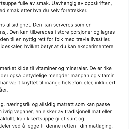
ertsuppe fulle av smak. Uavhengig av oppskriften,
ed smak etter hva du selv foretrekker.
ns allsidighet. Den kan serveres som en
lunsj. Den kan tilberedes i store porsjoner og lagres
en til en nyttig rett for folk med travle livsstiler.
sideskåler, hvilket betyr at du kan eksperimentere
erket kilde til vitaminer og mineraler. De er rike
eholder også betydelige mengder mangan og vitamin
har vært knyttet til mange helsefordeler, inkludert
åer.
g, næringsrik og allsidig matrett som kan passe
n ivrig veganer, en elsker av tradisjonell mat eller
fullt, kan kikertsuppe gi et sunt og
rdeler ved å legge til denne retten i din matlaging.