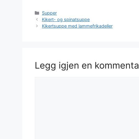
Kategorier
Supper
Kikert- og spinatsuppe
Kikertsuppe med lammefrikadeller
Legg igjen en kommenta
Kommentar