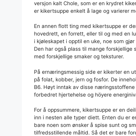
versjon kalt Chole, som er en krydret kik
er kikertsuppe enkelt å lage og varierer m
En annen flott ting med kikertsuppe er de
hovedrett, en forrett, eller til og med en 
i kjøleskapet i opptil en uke, noe som gjør d
Den har også plass til mange forskjellige 
med forskjellige smaker og teksturer.
På ernæringsmessig side er kikerter en utm
på folat, kobber, jern og fosfor. De inn
B6. Høyt inntak av disse næringsstoffene 
forbedret hjertehelse og höyere energiniv
For å oppsummere, kikertsuppe er en deili
inn i nesten alle typer diett. Enten du er e
bare noen som ønsker å spise sunt og smak
tilfredsstillende måltid. Så det er bare fo