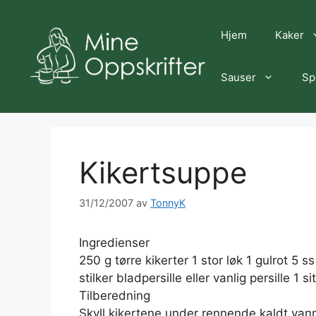
Hopp
til
Hjem
Kaker
innhold
Sauser
Sp
Kikertsuppe
31/12/2007
av
TonnyK
Ingredienser
250 g tørre kikerter 1 stor løk 1 gulrot 5 
stilker bladpersille eller vanlig persille 1 si
Tilberedning
Skyll kikertene under rennende kaldt vann