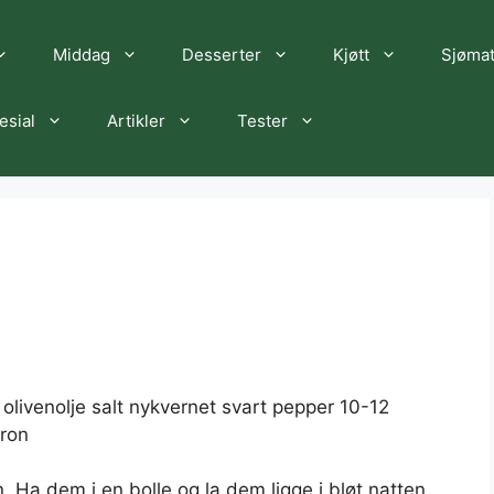
Middag
Desserter
Kjøtt
Sjøma
esial
Artikler
Tester
ss olivenolje salt nykvernet svart pepper 10-12
tron
. Ha dem i en bolle og la dem ligge i bløt natten