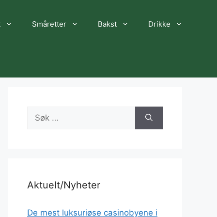
t
Småretter
Bakst
Drikke
Søk
etter:
Aktuelt/Nyheter
De mest luksuriøse casinobyene i