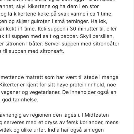
vannet, skyll kikertene og ha dem i en stor
p og la kikertene koke på svak varme i ca 1 time.
ken og skjær gulroten i små terninger. Ha løk,
ar kokt i 1 time. Kok suppen i 30 minutter til, eller
 til suppen med salt og pepper. Skyll persillen,
r sitronen i båter. Server suppen med sitronbåter
 til suppen med sitronsaft.
 mettende matrett som har vært til stede i mange
Kikerter er kjent for sitt høye proteininnhold, noe
or veganer og vegetarianer. De inneholder også en
l god tarmhelse.
avhengig av regionen den lages i. I Midtøsten
og serveres med et dryss av fersk koriander, mens
vitløk og ulike urter. India har også sin egen