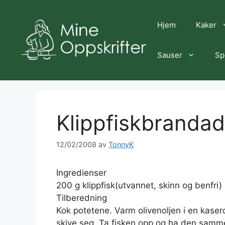
Hopp
til
Hjem
Kaker
innhold
Sauser
Sp
Klippfiskbranda
12/02/2008
av
TonnyK
Ingredienser
200 g klippfisk(utvannet, skinn og benfri) 
Tilberedning
Kok potetene. Varm olivenoljen i en kaserol
skive seg. Ta fisken opp og ha den samm