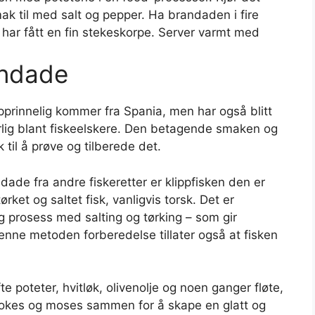
 til med salt og pepper. Ha brandaden i fire
 har fått en fin stekeskorpe. Server varmt med
andade
pprinnelig kommer fra Spania, men har også blitt
ærlig blant fiskeelskere. Den betagende smaken og
 til å prøve og tilberede det.
andade fra andre fiskeretter er klippfisken den er
ørket og saltet fisk, vanligvis torsk. Det er
 prosess med salting og tørking – som gir
enne metoden forberedelse tillater også at fisken
te poteter, hvitløk, olivenolje og noen ganger fløte,
ne kokes og moses sammen for å skape en glatt og