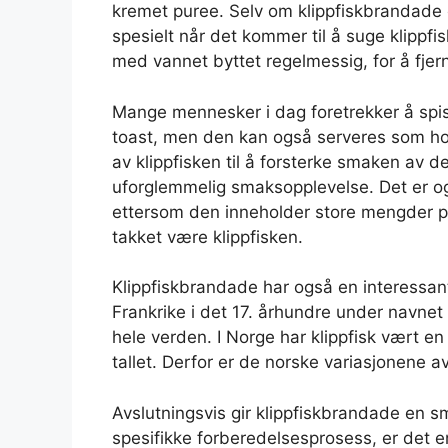
kremet puree. Selv om klippfiskbrandade e
spesielt når det kommer til å suge klippfisk
med vannet byttet regelmessig, for å fjern
Mange mennesker i dag foretrekker å spis
toast, men den kan også serveres som hov
av klippfisken til å forsterke smaken av 
uforglemmelig smaksopplevelse. Det er og
ettersom den inneholder store mengder pr
takket være klippfisken.
Klippfiskbrandade har også en interessan
Frankrike i det 17. århundre under navne
hele verden. I Norge har klippfisk vært en
tallet. Derfor er de norske variasjonene 
Avslutningsvis gir klippfiskbrandade en s
spesifikke forberedelsesprosess, er det e