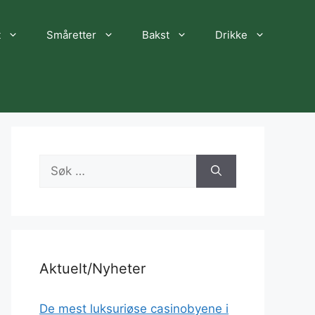
t
Småretter
Bakst
Drikke
Søk
etter:
Aktuelt/Nyheter
De mest luksuriøse casinobyene i