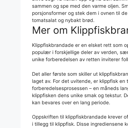
sammen og spe med den varme oljen. Smak
porsjonsformer og stek dem i ovnen til de
tomatsalat og nybakt brød.
Mer om Klippfiskbr
Klippfiskbrandade er en elsket rett som o
populær i forskjellige deler av verden, s
unike forberedelsen av retten inviterer folk
Det aller første som skiller ut klippfiskbr
laget av. For det uvitende, er klippfisk en t
forberedelsesprosessen – en måneds lang
klippfisken dens unike smak og tekstur. D
kan bevares over en lang periode.
Oppskriften til klippfiskbrandade krever of
i tillegg til klippfisk. Disse ingrediense