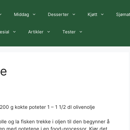
Middag
Desserter
Kjøtt
Sjøma
esial
Artikler
Tester
de
200 g kokte poteter 1 – 1 1/2 dl olivenolje
le og la fisken trekke i oljen til den begynner å
en med potetene i en food-processor. Kjør det