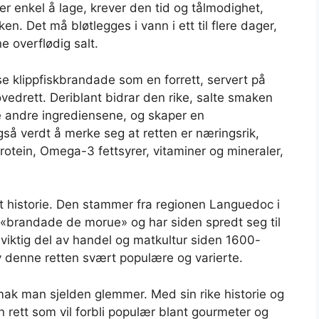
r enkel å lage, krever den tid og tålmodighet,
en. Det må bløtlegges i vann i ett til flere dager,
e overflødig salt.
e klippfiskbrandade som en forrett, servert på
edrett. Deriblant bidrar den rike, salte smaken
de andre ingrediensene, og skaper en
så verdt å merke seg at retten er næringsrik,
otein, Omega-3 fettsyrer, vitaminer og mineraler,
t historie. Den stammer fra regionen Languedoc i
t «brandade de morue» og har siden spredt seg til
 viktig del av handel og matkultur siden 1600-
av denne retten svært populære og varierte.
mak man sjelden glemmer. Med sin rike historie og
n rett som vil forbli populær blant gourmeter og