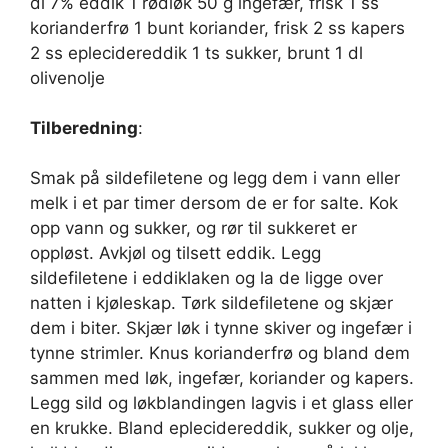
dl 7% eddik 1 rødløk 50 g ingefær, frisk 1 ss
korianderfrø 1 bunt koriander, frisk 2 ss kapers
2 ss eplecidereddik 1 ts sukker, brunt 1 dl
olivenolje
Tilberedning
:
Smak på sildefiletene og legg dem i vann eller
melk i et par timer dersom de er for salte. Kok
opp vann og sukker, og rør til sukkeret er
oppløst. Avkjøl og tilsett eddik. Legg
sildefiletene i eddiklaken og la de ligge over
natten i kjøleskap. Tørk sildefiletene og skjær
dem i biter. Skjær løk i tynne skiver og ingefær i
tynne strimler. Knus korianderfrø og bland dem
sammen med løk, ingefær, koriander og kapers.
Legg sild og løkblandingen lagvis i et glass eller
en krukke. Bland eplecidereddik, sukker og olje,