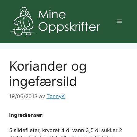
Hopp
til
innhold
Meny
Koriander og
ingefærsild
19/06/2013
av
TonnyK
Ingredienser
:
5 sildefileter, krydret 4 dl vann 3,5 dl sukker 2