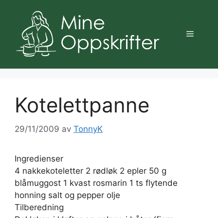
Hopp
til
innhold
Meny
Kotelettpanne
29/11/2009
av
TonnyK
Ingredienser
4 nakkekoteletter 2 rødløk 2 epler 50 g
blåmuggost 1 kvast rosmarin 1 ts flytende
honning salt og pepper olje
Tilberedning