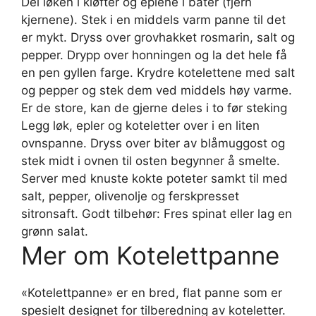
Del løken i kløfter og eplene i båter (fjern
kjernene). Stek i en middels varm panne til det
er mykt. Dryss over grovhakket rosmarin, salt og
pepper. Drypp over honningen og la det hele få
en pen gyllen farge. Krydre kotelettene med salt
og pepper og stek dem ved middels høy varme.
Er de store, kan de gjerne deles i to før steking
Legg løk, epler og koteletter over i en liten
ovnspanne. Dryss over biter av blåmuggost og
stek midt i ovnen til osten begynner å smelte.
Server med knuste kokte poteter samkt til med
salt, pepper, olivenolje og ferskpresset
sitronsaft. Godt tilbehør: Fres spinat eller lag en
grønn salat.
Mer om Kotelettpanne
«Kotelettpanne» er en bred, flat panne som er
spesielt designet for tilberedning av koteletter.