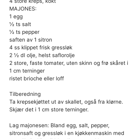
4 store kreps, kokt
MAJONES:
1 egg
½ ts salt
½ ts pepper
saften av 1 sitron
4 ss klippet frisk gressløk
2 ½ dl olje, helst saflorolje
2 store, faste tomater, uten skinn og frø skåret i
1 cm terninger
ristet brioche eller loff
Tilberedning
Ta krepsekjøttet ut av skallet, også fra klørne.
Skjær det i 1 cm store terninger.
Lag majonesen: Bland egg, salt, pepper,
sitronsaft og gressløk i en kjøkkenmaskin med