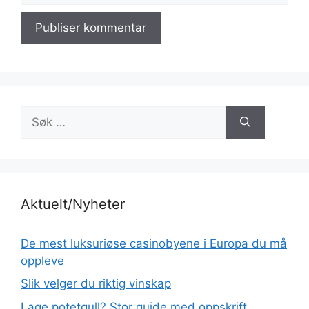
Søk
etter:
Aktuelt/Nyheter
De mest luksuriøse casinobyene i Europa du må
oppleve
Slik velger du riktig vinskap
Lage potetgull? Stor guide med oppskrift