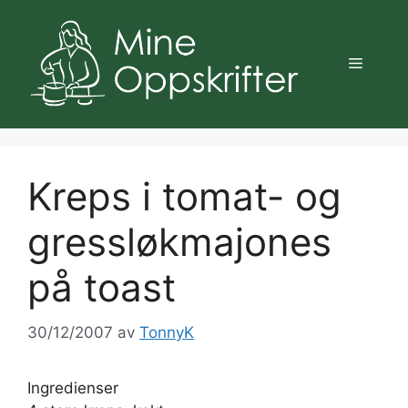
Hopp
til
innhold
Meny
Kreps i tomat- og
gressløkmajones
på toast
30/12/2007
av
TonnyK
Ingredienser