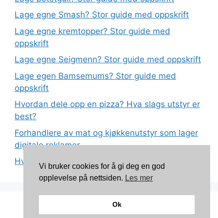
Lage egne Smash? Stor guide med oppskrift
Lage egne kremtopper? Stor guide med
oppskrift
Lage egne Seigmenn? Stor guide med oppskrift
Lage egen Bamsemums? Stor guide med
oppskrift
Hvordan dele opp en pizza? Hva slags utstyr er
best?
Forhandlere av mat og kjøkkenutstyr som lager
digitale reklamer
Hva betyr det at plast har matkvalitet?
Vi bruker cookies for å gi deg en god
opplevelse på nettsiden.
Les mer
Ok
Kontakt: torunnbeategjerven@gmail.com