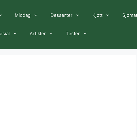
Middag
Desserter
Kjøtt
Sjøma
esial
Artikler
Tester