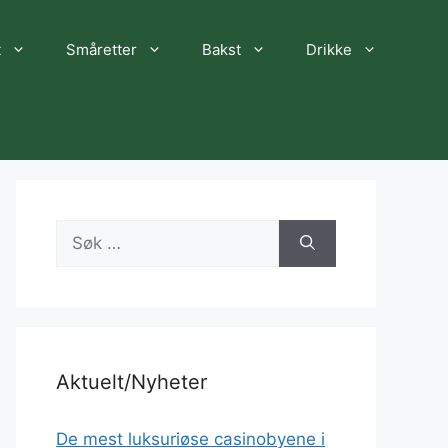
t
Småretter
Bakst
Drikke
Søk
etter:
Aktuelt/Nyheter
De mest luksuriøse casinobyene i