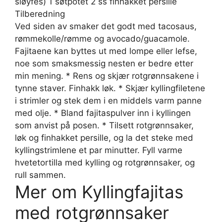
sløyfes) 1 søtpotet 2 ss finhakket persille
Tilberedning
Ved siden av smaker det godt med tacosaus,
rømmekolle/rømme og avocado/guacamole.
Fajitaene kan byttes ut med lompe eller lefse,
noe som smaksmessig nesten er bedre etter
min mening. * Rens og skjær rotgrønnsakene i
tynne staver. Finhakk løk. * Skjær kyllingfiletene
i strimler og stek dem i en middels varm panne
med olje. * Bland fajitaspulver inn i kyllingen
som anvist på posen. * Tilsett rotgrønnsaker,
løk og finhakket persille, og la det steke med
kyllingstrimlene et par minutter. Fyll varme
hvetetortilla med kylling og rotgrønnsaker, og
rull sammen.
Mer om Kyllingfajitas
med rotgrønnsaker