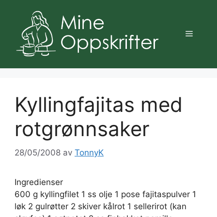
Hopp
til
innhold
Meny
Kyllingfajitas med
rotgrønnsaker
28/05/2008
av
TonnyK
Ingredienser
600 g kyllingfilet 1 ss olje 1 pose fajitaspulver 1
løk 2 gulrøtter 2 skiver kålrot 1 sellerirot (kan