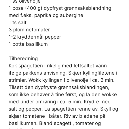
1 ss olivenolje
1 pose (400 g) dypfryst grønnsaksblandning
med f.eks. paprika og aubergine
1 ts salt
3 plommetomater
1-2 kryddermål pepper
1 potte basilikum
Tilberedning
Kok spagettien i rikelig med lettsaltet vann
ifølge pakkens anvisning. Skjær kyllingfiletene i
strimler. Wokk kyllingen i olivenolje i ca. 2 min.
Tilsett den dypfryste grønnsaksblandingen,
som ikke behøver å tine først, og la den wokke
med under omrøring i ca. 5 min. Krydre med
salt og pepper. La spagettien renne av. Skyll og
skjær tomatene i båter. Riv av bladene på
basilikumen. Bland spagetti, tomater og