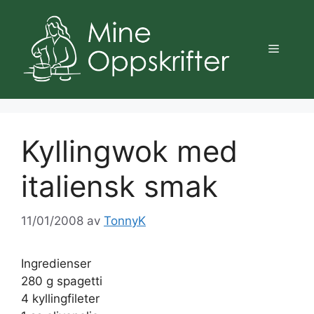
Hopp
til
innhold
Meny
Kyllingwok med
italiensk smak
11/01/2008
av
TonnyK
Ingredienser
280 g spagetti
4 kyllingfileter