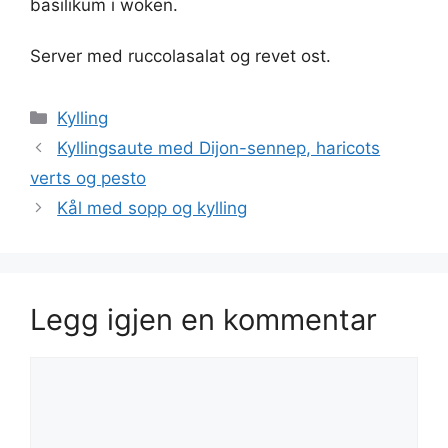
basilikum i woken.
Server med ruccolasalat og revet ost.
Kategorier
Kylling
Kyllingsaute med Dijon-sennep, haricots
verts og pesto
Kål med sopp og kylling
Legg igjen en kommentar
Kommentar