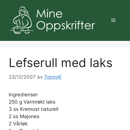
Hopp
til
innhold
Meny
Lefserull med laks
23/12/2007
av
TonnyK
Ingredienser
250 g Varmrøkt laks
3 ss Kremost naturell
2 ss Majones
2 Vårløk