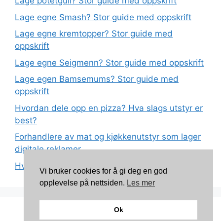
Lage potetgull? Stor guide med oppskrift
Lage egne Smash? Stor guide med oppskrift
Lage egne kremtopper? Stor guide med
oppskrift
Lage egne Seigmenn? Stor guide med oppskrift
Lage egen Bamsemums? Stor guide med
oppskrift
Hvordan dele opp en pizza? Hva slags utstyr er
best?
Forhandlere av mat og kjøkkenutstyr som lager
digitale reklamer
Hva betyr det at plast har matkvalitet?
Vi bruker cookies for å gi deg en god
opplevelse på nettsiden.
Les mer
Ok
Kontakt: torunnbeategjerven@gmail.com