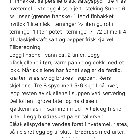
1 finhakket ss persille 8 stk satayspyd i tre 4 ss
hvetemel 1 stk egg 4 ss olje til steking Suppe 6
ss linser (grønne franske) 1 fedd finhakket
hvitløk 1 liten løk i terninger ½ liten gulrot i
terninger 1 liten potet i terninger 7 1/2 dl melk 4
dl blåskjellkraft salt og pepper frisk kjørvel
Tilberedning
Legg linsene i vann ca. 2 timer. Legg
blåskjellene i tørr, varm panne og dekk med et
lokk. Når skjellene har åpnet seg er de ferdig,
kraften siles av og brukes i suppen. Rens
skjellene. Tre 8 spyd med 5-6 skjell på hver,
legg resten av skjellene i suppen ved servering.
Del loffen i grove biter og ha disse i
kjøkkenmaskin sammen med hvitløk og friske
urter. Legg brødraspet på en tallerken.
Blåskjellspydene vendes først i hvetemel, ristes,
så i pisket egg og til slutt i brødrasp med urter.