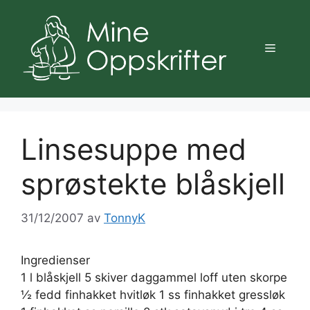
Hopp
til
innhold
Meny
Linsesuppe med
sprøstekte blåskjell
31/12/2007
av
TonnyK
Ingredienser
1 l blåskjell 5 skiver daggammel loff uten skorpe
½ fedd finhakket hvitløk 1 ss finhakket gressløk