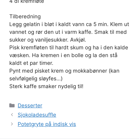
4 dl kremfløte
Tilberedning
Legg gelatin i bløt i kaldt vann ca 5 min. Klem ut
vannet og rør den ut i varm kaffe. Smak til med
sukker og vaniljesukker. Avkjøl.
Pisk kremfløten til hardt skum og ha i den kalde
væsken. Ha kremen i en bolle og la den stå
kaldt et par timer.
Pynt med pisket krem og mokkabønner (kan
selvfølgelig sløyfes…)
Sterk kaffe smaker nydelig til!
Kategorier
Desserter
Sjokoladesuffle
Potetgryte på indisk vis