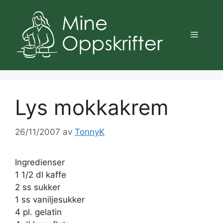
Hopp
til
innhold
Meny
Lys mokkakrem
26/11/2007
av
TonnyK
Ingredienser
1 1/2 dl kaffe
2 ss sukker
1 ss vaniljesukker
4 pl. gelatin