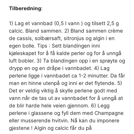
Tilberedning
:
1) Lag et vannbad (0,5 l vann ) og tilsett 2,5 g
calcic. Bland sammen. 2) Bland sammen crème
de cassis, solbærsaft, sitronjus og algin i en
egen bolle. Tips : Sett blandingen inni
kjøleskapet for å få kalde perler og for å unngå
luft bobler. 3) Ta blandingen opp i en sprøyte og
drypp en og en dråpe i vannbadet. 4) Lag
perlene ligge i vannbadet ca 1-2 minutter. Da får
man en hinne utenpå og inni er det flytende. 5)
Det er veldig viktig å skylle perlene godt med
vann når de tas ut av vannbadet for å unngå at
de blir harde hele veien gjennom. 6) Legg
perlene i glassene og fyll dem med Champagne
eller musserende hvitvin. Nå kan du imponere
gjestene ! Algin og calcic får du på