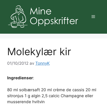
Hopp
til
innhold
Meny
Molekylær kir
01/10/2012
av
TonnyK
Ingredienser
:
80 ml solbærsaft 20 ml crème de cassis 20 ml
sitronjus 1 g algin 2,5 calcic Champagne eller
musserende hvitvin