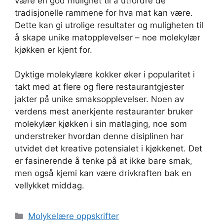
være en god mulighet til å utfordre de
tradisjonelle rammene for hva mat kan være.
Dette kan gi utrolige resultater og muligheten til
å skape unike matopplevelser – noe molekylær
kjøkken er kjent for.
Dyktige molekylære kokker øker i popularitet i
takt med at flere og flere restaurantgjester
jakter på unike smaksopplevelser. Noen av
verdens mest anerkjente restauranter bruker
molekylær kjøkken i sin matlaging, noe som
understreker hvordan denne disiplinen har
utvidet det kreative potensialet i kjøkkenet. Det
er fasinerende å tenke på at ikke bare smak,
men også kjemi kan være drivkraften bak en
vellykket middag.
Kategorier
Molykelære oppskrifter