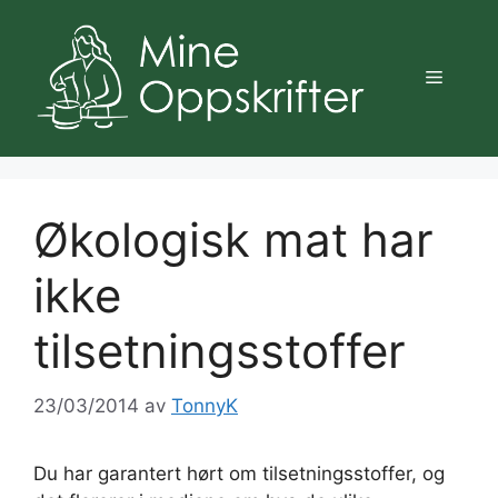
Hopp
til
innhold
Meny
Økologisk mat har
ikke
tilsetningsstoffer
23/03/2014
av
TonnyK
Du har garantert hørt om tilsetningsstoffer, og