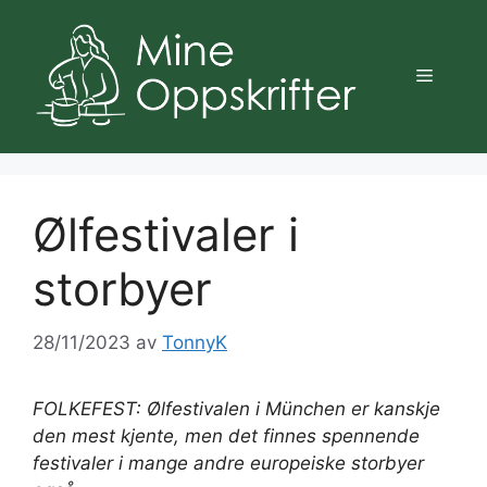
Hopp
til
innhold
Meny
Ølfestivaler i
storbyer
28/11/2023
av
TonnyK
FOLKEFEST: Ølfestivalen i München er kanskje
den mest kjente, men det finnes spennende
festivaler i mange andre europeiske storbyer