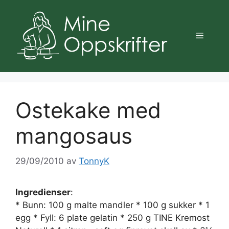
Hopp
til
innhold
Meny
Ostekake med
mangosaus
29/09/2010
av
TonnyK
Ingredienser
:
* Bunn: 100 g malte mandler * 100 g sukker * 1
egg * Fyll: 6 plate gelatin * 250 g TINE Kremost