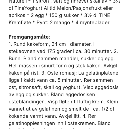
Naturell * 1 sitron , saft og finrevet skall av * 3½
dl TineYoghurt Alltid Melon/Pasjonsfrukt eller
aprikos * 2 egg * 150 g sukker * 3½ dl TINE
Kremfløte * Pynt: 2 mango * 4 mynteblader
Fremgangsmåte
:
1. Rund kakeform, 24 cm i diameter. I
stekeovnen ved 175 grader i ca. 30 minutter. 2.
Bunn: Bland sammen mandler, sukker og egg.
Hell massen i smurt form og stek kaken. Avkjøl
kaken på rist. 3. Ostefromasj: La gelatinplatene
ligge i kaldt vann ca. 5 minutter. Rør sammen
ost, sitronsaft, skall og yoghurt. Visp eggedosis
av egg og sukker. Bland eggedosisen i
osteblandingen. Visp fløten til luftig krem. Klem
vannet ut av gelatinen og smelt de i ca. 1/2 dl
kokende varmt vann. Avkjøl litt. 4. Rør
gelatinoppløsningen inn i ostekremen. Bland