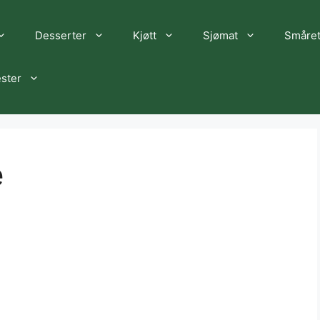
Desserter
Kjøtt
Sjømat
Småret
ster
e