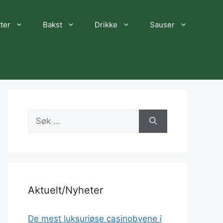
ter
Bakst
Drikke
Sauser
Søk
etter:
Aktuelt/Nyheter
De mest luksuriøse casinobyene i