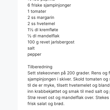
6 friske sjampinjonger
1 tomater
2 ss margarin
2 ss hvetemel
1½ dl kremfløte
½ dl mandelflak
100 g revet jarlsbergost
salt
pepper
Tilberedning
Sett stekeovnen på 200 grader. Rens og fi
sjampinjongen i skiver. Skold tomaten og 
til de er myke, tilsett hvetemelet og bland 
inn krabbekjøttet og smak til med salt og 
Strø revet ost og mandelflak over. Stekes
frisk salat og brød.