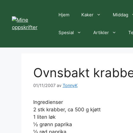
Hopp
til
Hjem
Kaker
Middag
innhold
Spesial
Artikler
Te
Ovnsbakt krabb
01/11/2007
av
TonnyK
Ingredienser
2 stk krabber, ca 500 g kjøtt
1 liten løk
½ grønn paprika
½ rød paprika