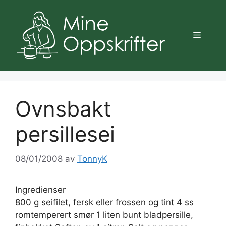
Hopp
til
innhold
Meny
Ovnsbakt
persillesei
08/01/2008
av
TonnyK
Ingredienser
800 g seifilet, fersk eller frossen og tint 4 ss
romtemperert smør 1 liten bunt bladpersille,