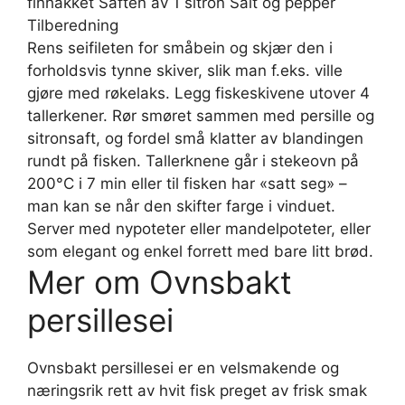
finhakket Saften av 1 sitron Salt og pepper
Tilberedning
Rens seifileten for småbein og skjær den i
forholdsvis tynne skiver, slik man f.eks. ville
gjøre med røkelaks. Legg fiskeskivene utover 4
tallerkener. Rør smøret sammen med persille og
sitronsaft, og fordel små klatter av blandingen
rundt på fisken. Tallerknene går i stekeovn på
200°C i 7 min eller til fisken har «satt seg» –
man kan se når den skifter farge i vinduet.
Server med nypoteter eller mandelpoteter, eller
som elegant og enkel forrett med bare litt brød.
Mer om Ovnsbakt
persillesei
Ovnsbakt persillesei er en velsmakende og
næringsrik rett av hvit fisk preget av frisk smak