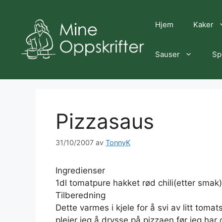
Hopp
til
Hjem
Kaker
innhold
Sauser
Sp
Pizzasaus
31/10/2007
av
TonnyK
Ingredienser
1dl tomatpure hakket rød chili(etter smak)
Tilberedning
Dette varmes i kjele for å svi av litt toma
pleier jeg å drysse på pizzaen før jeg har 