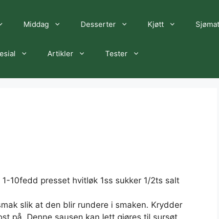
Middag
Desserter
Kjøtt
Sjøma
esial
Artikler
Tester
 1-10fedd presset hvitløk 1ss sukker 1/2ts salt
tsmak slik at den blir rundere i smaken. Krydder
ost på. Denne sausen kan lett gjøres til sursøt