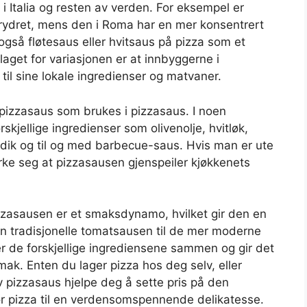
n i Italia og resten av verden. For eksempel er
t krydret, mens den i Roma har en mer konsentrert
gså fløtesaus eller hvitsaus på pizza som et
nlaget for variasjonen er at innbyggerne i
 til sine lokale ingredienser og matvaner.
t pizzasaus som brukes i pizzasaus. I noen
rskjellige ingredienser som olivenolje, hvitløk,
dik og til og med barbecue-saus. Hvis man er ute
rke seg at pizzasausen gjenspeiler kjøkkenets
zzasausen er et smaksdynamo, hvilket gir den en
den tradisjonelle tomatsausen til de mer moderne
r de forskjellige ingrediensene sammen og gir det
ak. Enten du lager pizza hos deg selv, eller
 av pizzasaus hjelpe deg å sette pris på den
 pizza til en verdensomspennende delikatesse.