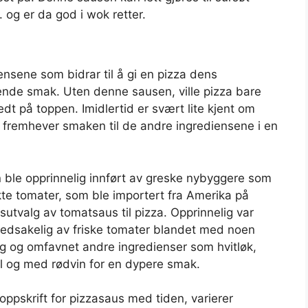
og er da god i wok retter.
ensene som bidrar til å gi en pizza dens
nde smak. Uten denne sausen, ville pizza bare
dt på toppen. Imidlertid er svært lite kjent om
fremhever smaken til de andre ingrediensene i en
n ble opprinnelig innført av greske nybyggere som
ukte tomater, som ble importert fra Amerika på
sutvalg av tomatsaus til pizza. Opprinnelig var
edsakelig av friske tomater blandet med noen
seg og omfavnet andre ingredienser som hvitløk,
il og med rødvin for en dypere smak.
oppskrift for pizzasaus med tiden, varierer