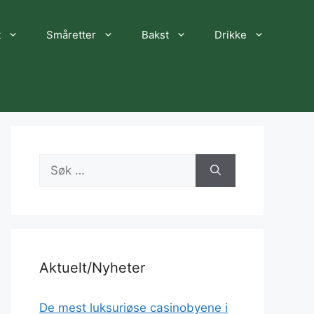
t
Småretter
Bakst
Drikke
Søk
etter:
Aktuelt/Nyheter
De mest luksuriøse casinobyene i