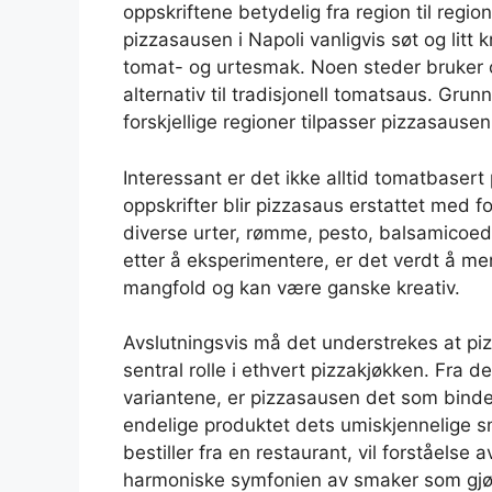
oppskriftene betydelig fra region til regio
pizzasausen i Napoli vanligvis søt og lit
tomat- og urtesmak. Noen steder bruker o
alternativ til tradisjonell tomatsaus. Grun
forskjellige regioner tilpasser pizzasausen
Interessant er det ikke alltid tomatbaser
oppskrifter blir pizzasaus erstattet med fo
diverse urter, rømme, pesto, balsamicoed
etter å eksperimentere, er det verdt å me
mangfold og kan være ganske kreativ.
Avslutningsvis må det understrekes at pi
sentral rolle i ethvert pizzakjøkken. Fra 
variantene, er pizzasausen det som binde
endelige produktet dets umiskjennelige sm
bestiller fra en restaurant, vil forståelse
harmoniske symfonien av smaker som gjør